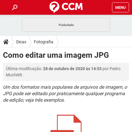
MENU
INÍCIO
JOGOS
WHATSAPP
DICAS
Dicas
Fotografia
CELULAR
FACEBOOK
JOGOS
WHATSAPP
DOWNLOADS
Como editar uma imagem JPG
OUTLOOK
EXCEL
CELULAR
FACEBOOK
INSTAGRAM
JOGOS
GMAIL
WHATSAPP
FÓRUM
Última modificação:
28 de outubro de 2020 às 14:53
por
Pedro
OUTLOOK
EXCEL
GUIA DE COMPRAS
CELULAR
FACEBOOK
Muxfeldt
.
INSTAGRAM
JOGOS
GMAIL
WHATSAPP
GLOSSÁRIO
OUTLOOK
EXCEL
Um dos formatos mais populares de arquivos de imagem, o
GUIA DE COMPRAS
CELULAR
FACEBOOK
JPG pode ser editado por praticamente qualquer programa
INSTAGRAM
JOGOS
GMAIL
WHATSAPP
OUTLOOK
EXCEL
de edição; veja três exemplos.
GUIA DE COMPRAS
CELULAR
FACEBOOK
INSTAGRAM
GMAIL
OUTLOOK
EXCEL
GUIA DE COMPRAS
INSTAGRAM
GMAIL