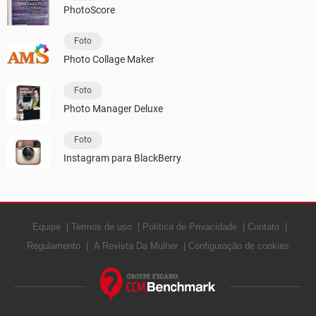
PhotoScore
Foto
Photo Collage Maker
Foto
Photo Manager Deluxe
Foto
Instagram para BlackBerry
Equipe
Termos de uso
Política de Privacidade
Contato
Regulamento
A Revista Da Mulher
Configuração de cookies