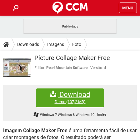
MENU
INÍCIO
JOGOS
WHATSAPP
DICAS
Downloads
Imagens
Foto
CELULAR
FACEBOOK
JOGOS
WHATSAPP
DOWNLOADS
Picture Collage Maker Free
OUTLOOK
EXCEL
CELULAR
FACEBOOK
INSTAGRAM
JOGOS
GMAIL
WHATSAPP
Editor:
Pearl Mountain Software
Versão:
4
FÓRUM
OUTLOOK
EXCEL
GUIA DE COMPRAS
CELULAR
FACEBOOK
INSTAGRAM
JOGOS
GMAIL
WHATSAPP
GLOSSÁRIO
OUTLOOK
EXCEL
Download
GUIA DE COMPRAS
CELULAR
FACEBOOK
INSTAGRAM
JOGOS
GMAIL
WHATSAPP
Demo
(107,2 MB)
OUTLOOK
EXCEL
GUIA DE COMPRAS
CELULAR
FACEBOOK
Windows 7 Windows 8 Windows 10
-
Inglês
INSTAGRAM
GMAIL
OUTLOOK
EXCEL
GUIA DE COMPRAS
Imagem Collage Maker Free
é uma ferramenta fácil de usar
INSTAGRAM
GMAIL
criar montagens de fotos. O resultado poderá ser