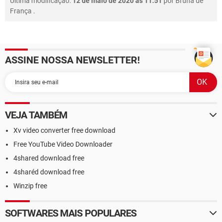
Última modificação:
12 de maio de 2020 às 11:51
por
Bruna de
França
.
ASSINE NOSSA NEWSLETTER!
VEJA TAMBÉM
Xv video converter free download
Free YouTube Video Downloader
4shared download free
4sharéd download free
Winzip free
SOFTWARES MAIS POPULARES