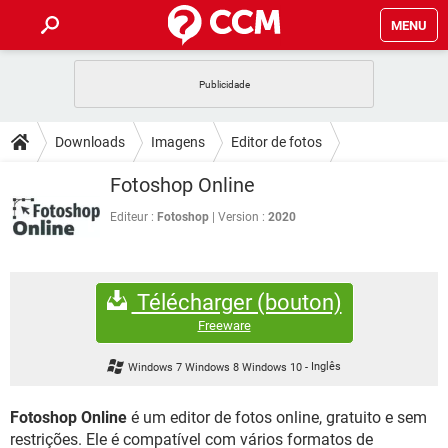
MENU
INÍCIO
JOGOS
WHATSAPP
DICAS
Downloads
Imagens
Editor de fotos
CELULAR
FACEBOOK
JOGOS
WHATSAPP
DOWNLOADS
Fotoshop Online
OUTLOOK
EXCEL
CELULAR
FACEBOOK
INSTAGRAM
JOGOS
GMAIL
WHATSAPP
Editeur :
Fotoshop
Version :
2020
FÓRUM
OUTLOOK
EXCEL
GUIA DE COMPRAS
CELULAR
FACEBOOK
INSTAGRAM
JOGOS
GMAIL
WHATSAPP
GLOSSÁRIO
OUTLOOK
EXCEL
Télécharger (bouton)
GUIA DE COMPRAS
CELULAR
FACEBOOK
INSTAGRAM
JOGOS
GMAIL
WHATSAPP
Freeware
OUTLOOK
EXCEL
GUIA DE COMPRAS
CELULAR
FACEBOOK
Windows 7 Windows 8 Windows 10
-
Inglês
INSTAGRAM
GMAIL
OUTLOOK
EXCEL
GUIA DE COMPRAS
Fotoshop Online
é um editor de fotos online, gratuito e sem
INSTAGRAM
GMAIL
restrições. Ele é compatível com vários formatos de