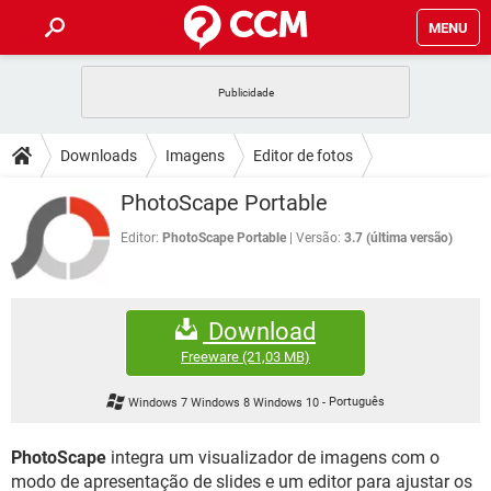
MENU
INÍCIO
JOGOS
WHATSAPP
DICAS
Downloads
Imagens
Editor de fotos
CELULAR
FACEBOOK
JOGOS
WHATSAPP
DOWNLOADS
PhotoScape Portable
OUTLOOK
EXCEL
CELULAR
FACEBOOK
INSTAGRAM
JOGOS
GMAIL
WHATSAPP
Editor:
PhotoScape Portable
Versão:
3.7 (última versão)
FÓRUM
OUTLOOK
EXCEL
GUIA DE COMPRAS
CELULAR
FACEBOOK
INSTAGRAM
JOGOS
GMAIL
WHATSAPP
GLOSSÁRIO
OUTLOOK
EXCEL
Download
GUIA DE COMPRAS
CELULAR
FACEBOOK
INSTAGRAM
JOGOS
GMAIL
WHATSAPP
Freeware
(21,03 MB)
OUTLOOK
EXCEL
GUIA DE COMPRAS
CELULAR
FACEBOOK
Windows 7 Windows 8 Windows 10
-
Português
INSTAGRAM
GMAIL
OUTLOOK
EXCEL
GUIA DE COMPRAS
PhotoScape
integra um visualizador de imagens com o
INSTAGRAM
GMAIL
modo de apresentação de slides e um editor para ajustar os