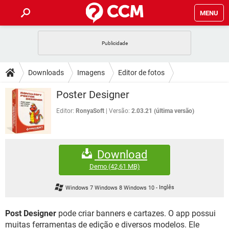
MENU
INÍCIO
JOGOS
WHATSAPP
DICAS
Downloads
Imagens
Editor de fotos
CELULAR
FACEBOOK
JOGOS
WHATSAPP
DOWNLOADS
Poster Designer
OUTLOOK
EXCEL
CELULAR
FACEBOOK
INSTAGRAM
JOGOS
GMAIL
WHATSAPP
Editor:
RonyaSoft
Versão:
2.03.21 (última versão)
FÓRUM
OUTLOOK
EXCEL
GUIA DE COMPRAS
CELULAR
FACEBOOK
INSTAGRAM
JOGOS
GMAIL
WHATSAPP
GLOSSÁRIO
OUTLOOK
EXCEL
Download
GUIA DE COMPRAS
CELULAR
FACEBOOK
INSTAGRAM
JOGOS
GMAIL
WHATSAPP
Demo
(42,61 MB)
OUTLOOK
EXCEL
GUIA DE COMPRAS
CELULAR
FACEBOOK
Windows 7 Windows 8 Windows 10
-
Inglês
INSTAGRAM
GMAIL
OUTLOOK
EXCEL
GUIA DE COMPRAS
Post Designer
pode criar banners e cartazes. O app possui
INSTAGRAM
GMAIL
muitas ferramentas de edição e diversos modelos. Ele