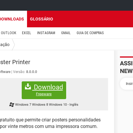
DOWNLOADS
GLOSSÁRIO
OUTLOOK
EXCEL
INSTAGRAM
GMAIL
GUIA DE COMPRAS
zação
ster Printer
ASS
NEW
ftware
Versão:
8.0.0.0
Download
Freeware
Windows 7 Windows 8 Windows 10
-
Inglês
gratuito que permite criar posters personalidades
 por vinte metros com uma impressora comum.