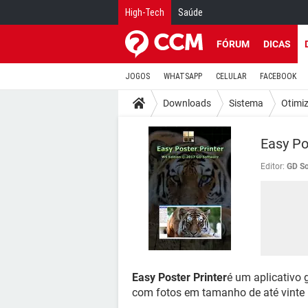
High-Tech
Saúde
FÓRUM
DICAS
JOGOS
WHATSAPP
CELULAR
FACEBOOK
Downloads
Sistema
Otimi
Easy Po
Editor:
GD So
Easy Poster Printer
é um aplicativo 
com fotos em tamanho de até vinte