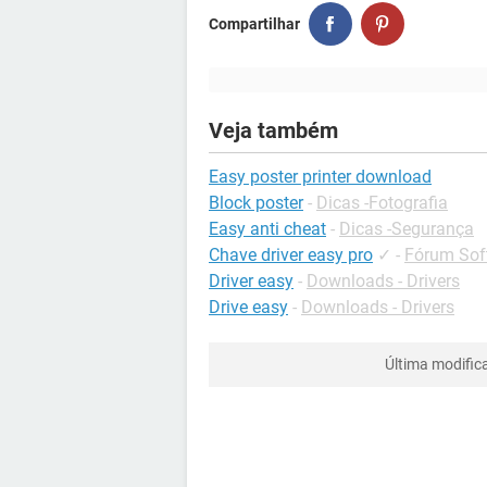
Compartilhar
Veja também
Easy poster printer download
Block poster
-
Dicas -Fotografia
Easy anti cheat
-
Dicas -Segurança
Chave driver easy pro
✓
-
Fórum Soft
Driver easy
-
Downloads - Drivers
Drive easy
-
Downloads - Drivers
Última modific