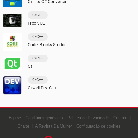
C++ to C# Converter
C/C++
Free VCL
C/C++
Code::Blocks Studio
C/C++
Qt
C/C++
Orwell Dev-C++
Equipe
Conditions générales
Política de Privacidade
Contato
Charte
A Revista Da Mulher
Configuração de cookies