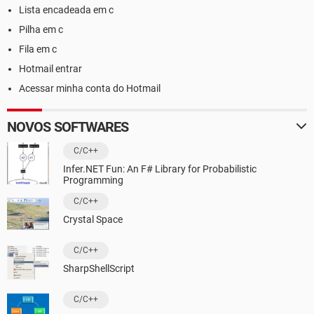
Lista encadeada em c
Pilha em c
Fila em c
Hotmail entrar
Acessar minha conta do Hotmail
NOVOS SOFTWARES
C/C++
Infer.NET Fun: An F# Library for Probabilistic
Programming
C/C++
Crystal Space
C/C++
SharpShellScript
C/C++