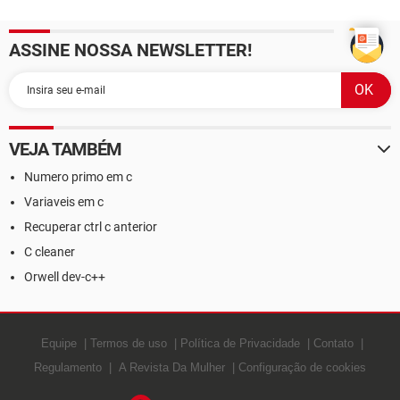
ASSINE NOSSA NEWSLETTER!
VEJA TAMBÉM
Numero primo em c
Variaveis em c
Recuperar ctrl c anterior
C cleaner
Orwell dev-c++
Equipe
Termos de uso
Política de Privacidade
Contato
Regulamento
A Revista Da Mulher
Configuração de cookies