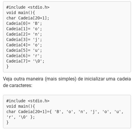
#include <stdio.h>
void main(){
char Cadeia[20+1];
Cadeia[0]= 'B';
Cadeia[1]= 'o';
Cadeia[2]= 'n';
Cadeia[3]= 'j';
Cadeia[4]= 'o';
Cadeia[5]= 'u';
Cadeia[6]= 'r';
Cadeia[7]= '\0';
}
Veja outra maneira (mais simples) de inicializar uma cadeia
de caracteres:
#include <stdio.h>
void main(){
char Cadeia[20+1]={ 'B', 'o', 'n', 'j', 'o', 'u',
'r', '\0' };
}