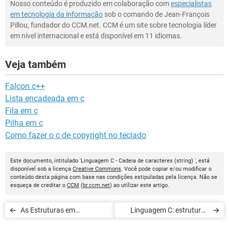
Nosso conteúdo é produzido em colaboração com
especialistas
em tecnologia da informação
sob o comando de Jean-François
Pillou, fundador do CCM.net. CCM é um site sobre tecnologia líder
em nível internacional e está disponível em 11 idiomas.
Veja também
Falcon c++
Lista encadeada em c
Fila em c
Pilha em c
Como fazer o c de copyright no teclado
Este documento, intitulado 'Linguagem C - Cadeia de caracteres (string) ', está
disponível sob a licença
Creative Commons
. Você pode copiar e/ou modificar o
conteúdo desta página com base nas condições estipuladas pela licença. Não se
esqueça de creditar o
CCM
(
br.ccm.net
) ao utilizar este artigo.
As Estruturas em
Linguagem C: estruturas
linguagem C
condicionais