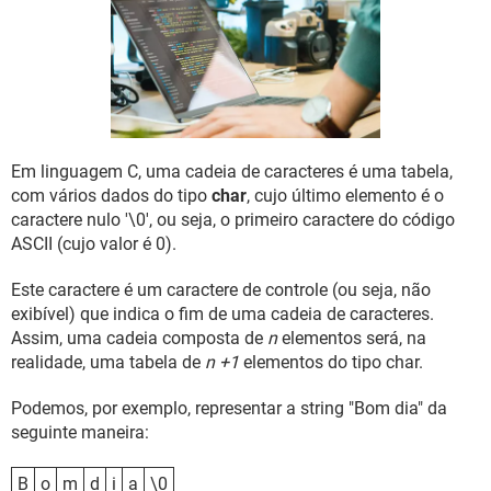
GUIA DE COMPRAS
Em linguagem C, uma cadeia de caracteres é uma tabela,
com vários dados do tipo
char
, cujo último elemento é o
caractere nulo '\0', ou seja, o primeiro caractere do código
ASCII (cujo valor é 0).
Este caractere é um caractere de controle (ou seja, não
exibível) que indica o fim de uma cadeia de caracteres.
Assim, uma cadeia composta de
n
elementos será, na
realidade, uma tabela de
n +1
elementos do tipo char.
Podemos, por exemplo, representar a string "Bom dia" da
seguinte maneira:
B
o
m
d
i
a
\0