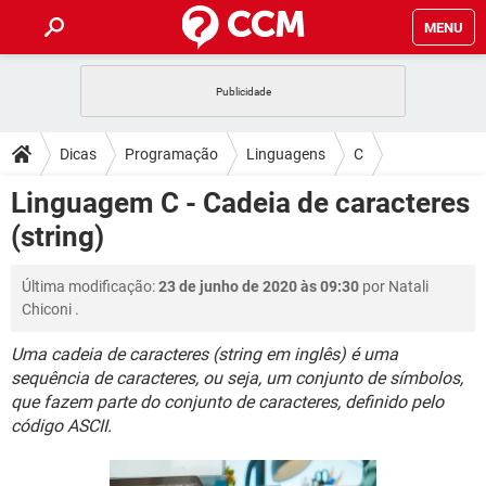
MENU
INÍCIO
JOGOS
WHATSAPP
DICAS
Dicas
Programação
Linguagens
C
CELULAR
FACEBOOK
JOGOS
WHATSAPP
DOWNLOADS
Linguagem C - Cadeia de caracteres
OUTLOOK
EXCEL
CELULAR
FACEBOOK
(string)
INSTAGRAM
JOGOS
GMAIL
WHATSAPP
FÓRUM
OUTLOOK
EXCEL
GUIA DE COMPRAS
CELULAR
FACEBOOK
Última modificação:
23 de junho de 2020 às 09:30
por
Natali
INSTAGRAM
JOGOS
GMAIL
WHATSAPP
GLOSSÁRIO
OUTLOOK
Chiconi
.
EXCEL
GUIA DE COMPRAS
CELULAR
FACEBOOK
INSTAGRAM
JOGOS
GMAIL
WHATSAPP
Uma cadeia de caracteres (string em inglês) é uma
OUTLOOK
EXCEL
sequência de caracteres, ou seja, um conjunto de símbolos,
GUIA DE COMPRAS
CELULAR
FACEBOOK
que fazem parte do conjunto de caracteres, definido pelo
INSTAGRAM
GMAIL
OUTLOOK
EXCEL
código ASCII.
GUIA DE COMPRAS
INSTAGRAM
GMAIL