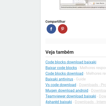
Compartilhar
Veja também
Code blocks download baixaki
Baixar code blocks
- Melhores respo
Code blocks download
- Melhores r
Baixaki antivirus
- Guide
Vs code download
-
Downloads - P
Mugen download android
-
Download
Teamviewer download baixaki
-
Dow
4sharéd baixaki
-
Downloads - Intern