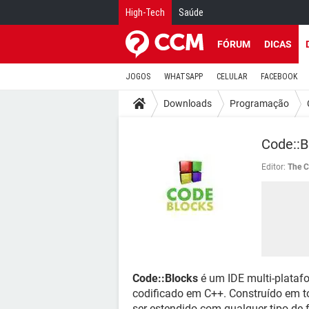
High-Tech
Saúde
FÓRUM
DICAS
JOGOS
WHATSAPP
CELULAR
FACEBOOK
Downloads
Programação
Code::B
Editor:
The C
Code::Blocks
é um IDE multi-plataf
codificado em C++. Construído em t
ser estendido com qualquer tipo de