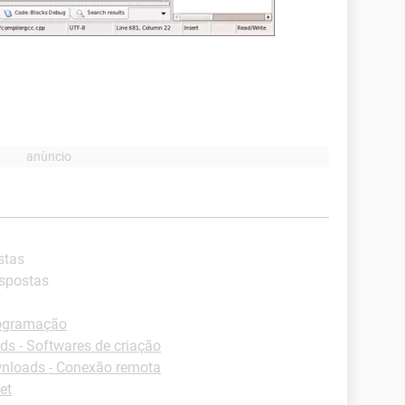
stas
espostas
rogramação
s - Softwares de criação
nloads - Conexão remota
et