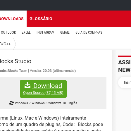
DOWNLOADS
GLOSSÁRIO
OUTLOOK
EXCEL
INSTAGRAM
GMAIL
GUIA DE COMPRAS
C/C++
locks Studio
ASS
NEW
ode::Blocks Team
Versão:
20.03 (última versão)
Download
Open Source
(37,45 MB)
Windows 7 Windows 8 Windows 10
-
Inglês
orma (Linux, Mac e Windows) inteiramente
orno de um quadro de plugins, Code :: Blocks pode
 funcionalidade necessária á programação e pode