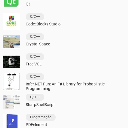
Qt
C/C++
Code::Blocks Studio
C/C++
Crystal Space
C/C++
Free VCL
C/C++
Infer.NET Fun: An F# Library for Probabilistic
Programming
C/C++
SharpShellScript
Programação
PDFelement