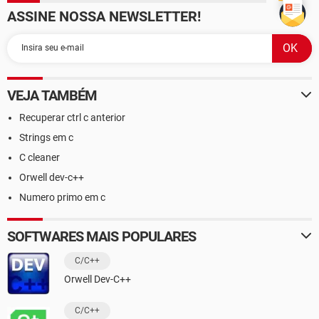
ASSINE NOSSA NEWSLETTER!
VEJA TAMBÉM
Recuperar ctrl c anterior
Strings em c
C cleaner
Orwell dev-c++
Numero primo em c
SOFTWARES MAIS POPULARES
C/C++
Orwell Dev-C++
C/C++