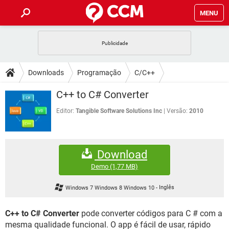
MENU
INÍCIO
JOGOS
WHATSAPP
DICAS
Downloads
Programação
C/C++
CELULAR
FACEBOOK
JOGOS
WHATSAPP
DOWNLOADS
C++ to C# Converter
OUTLOOK
EXCEL
CELULAR
FACEBOOK
INSTAGRAM
JOGOS
GMAIL
WHATSAPP
Editor:
Tangible Software Solutions Inc
Versão:
2010
FÓRUM
OUTLOOK
EXCEL
GUIA DE COMPRAS
CELULAR
FACEBOOK
INSTAGRAM
JOGOS
GMAIL
WHATSAPP
GLOSSÁRIO
OUTLOOK
EXCEL
Download
GUIA DE COMPRAS
CELULAR
FACEBOOK
INSTAGRAM
JOGOS
GMAIL
WHATSAPP
Demo
(1,77 MB)
OUTLOOK
EXCEL
GUIA DE COMPRAS
CELULAR
FACEBOOK
Windows 7 Windows 8 Windows 10
-
Inglês
INSTAGRAM
GMAIL
OUTLOOK
EXCEL
GUIA DE COMPRAS
C++ to C# Converter
pode converter códigos para C # com a
INSTAGRAM
GMAIL
mesma qualidade funcional. O app é fácil de usar, rápido