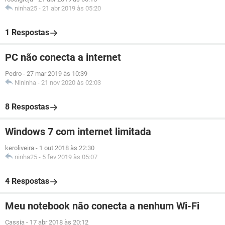
ninha25
-
21 abr 2019 às 05:20
1 Respostas
PC não conecta a internet
Pedro
-
27 mar 2019 às 10:39
Nininha
-
21 nov 2020 às 02:03
8 Respostas
Windows 7 com internet limitada
keroliveira
-
1 out 2018 às 22:30
ninha25
-
5 fev 2019 às 05:07
4 Respostas
Meu notebook não conecta a nenhum Wi-Fi
Cassia
-
17 abr 2018 às 20:12