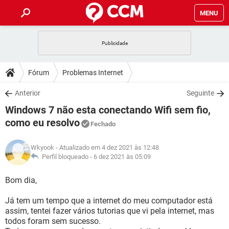
MENU
INÍCIO
JOGOS
WHATSAPP
DICAS
Fórum
Problemas Internet
CELULAR
FACEBOOK
JOGOS
WHATSAPP
DOWNLOADS
Anterior
Seguinte
OUTLOOK
EXCEL
CELULAR
FACEBOOK
Windows 7 não esta conectando Wifi sem fio,
INSTAGRAM
JOGOS
GMAIL
WHATSAPP
FÓRUM
OUTLOOK
EXCEL
como eu resolvo
Fechado
GUIA DE COMPRAS
CELULAR
FACEBOOK
INSTAGRAM
JOGOS
GMAIL
WHATSAPP
GLOSSÁRIO
OUTLOOK
EXCEL
Wkyook
- Atualizado em 4 dez 2021 às 12:48
GUIA DE COMPRAS
CELULAR
FACEBOOK
Perfil bloqueado -
6 dez 2021 às 05:09
INSTAGRAM
JOGOS
GMAIL
WHATSAPP
OUTLOOK
EXCEL
Bom dia,
GUIA DE COMPRAS
CELULAR
FACEBOOK
INSTAGRAM
GMAIL
OUTLOOK
EXCEL
Já tem um tempo que a internet do meu computador está
GUIA DE COMPRAS
assim, tentei fazer vários tutorias que vi pela internet, mas
INSTAGRAM
GMAIL
todos foram sem sucesso.