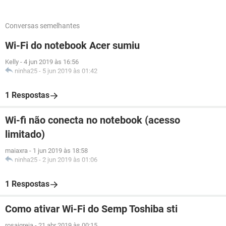
Conversas semelhantes
Wi-Fi do notebook Acer sumiu
Kelly
-
4 jun 2019 às 16:56
ninha25
-
5 jun 2019 às 01:42
1 Respostas
Wi-fi não conecta no notebook (acesso
limitado)
maiaxra
-
1 jun 2019 às 18:58
ninha25
-
2 jun 2019 às 01:06
1 Respostas
Como ativar Wi-Fi do Semp Toshiba sti
rosaigreja
-
21 abr 2019 às 00:15