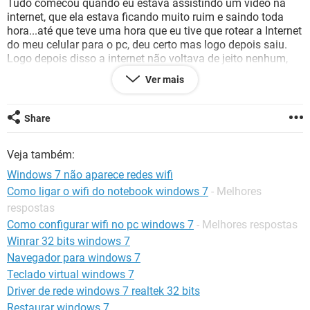
Tudo comecou quando eu estava assistindo um vídeo na
GUIA DE COMPRAS
internet, que ela estava ficando muito ruim e saindo toda
hora...até que teve uma hora que eu tive que rotear a Internet
do meu celular para o pc, deu certo mas logo depois saiu.
Logo depois disso a internet não voltava de jeito nenhum,
tentei reiniciar o PC, conectar e desconectar o adaptador,
Ver mais
atualizar os drivers, gerenciei as redes sem fio configurando
manualmente tentei vários comandos pelo cmd mas
nenhum funcionou! quando vou tentar ver o tcp/ip ele diz
Share
que minha placa de internet está desativada sendo que ela
está ativada, no começo até dava pra mim entrar no tcp/ip
Veja também:
mas agora nem isso dá. Só consigo conectar a internet no
PC por meio de cabos que ligo no meu celular, isso porque
Windows 7 não aparece redes wifi
sempre que vou tentar me conectar na minha rede aparece a
Como ligar o wifi do notebook windows 7
- Melhores
seguinte mensagem "O Windows não pôde se conectar a (
respostas
nome da rede) ". Já tentei abrir a solução de problemas, mas
nem isso dá certo...
Como configurar wifi no pc windows 7
- Melhores respostas
Alguém me ajuda a resolver esse problema. Eu uso o
Winrar 32 bits windows 7
Windows7
Navegador para windows 7
Teclado virtual windows 7
Configuração:
Android / Chrome 81.0.4044.138
Driver de rede windows 7 realtek 32 bits
Restaurar windows 7