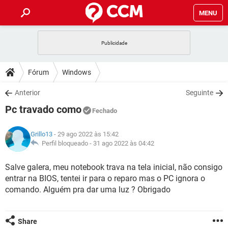
MENU
INÍCIO
JOGOS
WHATSAPP
DICAS
Fórum
Windows
CELULAR
FACEBOOK
JOGOS
WHATSAPP
DOWNLOADS
Anterior
Seguinte
OUTLOOK
EXCEL
CELULAR
FACEBOOK
Pc travado como
INSTAGRAM
JOGOS
GMAIL
WHATSAPP
Fechado
FÓRUM
OUTLOOK
EXCEL
GUIA DE COMPRAS
CELULAR
FACEBOOK
Grillo13
- 29 ago 2022 às 15:42
INSTAGRAM
JOGOS
GMAIL
WHATSAPP
GLOSSÁRIO
Perfil bloqueado -
31 ago 2022 às 04:42
OUTLOOK
EXCEL
GUIA DE COMPRAS
CELULAR
FACEBOOK
INSTAGRAM
JOGOS
GMAIL
WHATSAPP
Salve galera, meu notebook trava na tela inicial, não consigo
OUTLOOK
EXCEL
entrar na BIOS, tentei ir para o reparo mas o PC ignora o
GUIA DE COMPRAS
CELULAR
FACEBOOK
INSTAGRAM
GMAIL
comando. Alguém pra dar uma luz ? Obrigado
OUTLOOK
EXCEL
GUIA DE COMPRAS
INSTAGRAM
GMAIL
Share