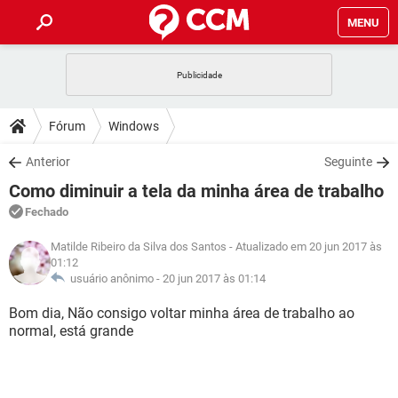
MENU
INÍCIO
JOGOS
WHATSAPP
DICAS
Fórum
Windows
CELULAR
FACEBOOK
JOGOS
WHATSAPP
DOWNLOADS
Anterior
Seguinte
OUTLOOK
EXCEL
CELULAR
FACEBOOK
Como diminuir a tela da minha área de trabalho
INSTAGRAM
JOGOS
GMAIL
WHATSAPP
FÓRUM
OUTLOOK
EXCEL
Fechado
GUIA DE COMPRAS
CELULAR
FACEBOOK
INSTAGRAM
JOGOS
GMAIL
WHATSAPP
Matilde Ribeiro da Silva dos Santos
- Atualizado em 20 jun 2017 às
GLOSSÁRIO
OUTLOOK
EXCEL
01:12
GUIA DE COMPRAS
CELULAR
FACEBOOK
usuário anônimo -
20 jun 2017 às 01:14
INSTAGRAM
JOGOS
GMAIL
WHATSAPP
OUTLOOK
EXCEL
Bom dia, Não consigo voltar minha área de trabalho ao
GUIA DE COMPRAS
CELULAR
FACEBOOK
INSTAGRAM
GMAIL
normal, está grande
OUTLOOK
EXCEL
GUIA DE COMPRAS
INSTAGRAM
GMAIL