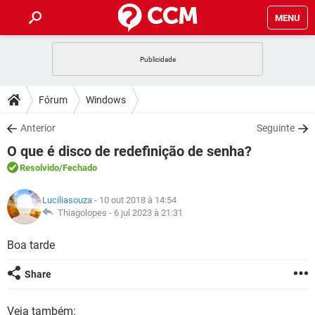
MENU
INÍCIO
JOGOS
WHATSAPP
DICAS
Fórum
Windows
CELULAR
FACEBOOK
JOGOS
WHATSAPP
DOWNLOADS
Anterior
Seguinte
OUTLOOK
EXCEL
CELULAR
FACEBOOK
O que é disco de redefinição de senha?
INSTAGRAM
JOGOS
GMAIL
WHATSAPP
FÓRUM
OUTLOOK
EXCEL
Resolvido
/Fechado
GUIA DE COMPRAS
CELULAR
FACEBOOK
INSTAGRAM
JOGOS
GMAIL
WHATSAPP
GLOSSÁRIO
OUTLOOK
Luciliasouza
- 10 out 2018 à 14:54
EXCEL
GUIA DE COMPRAS
CELULAR
FACEBOOK
Thiagolopes -
6 jul 2023 à 21:31
INSTAGRAM
JOGOS
GMAIL
WHATSAPP
OUTLOOK
EXCEL
Boa tarde
GUIA DE COMPRAS
CELULAR
FACEBOOK
INSTAGRAM
GMAIL
OUTLOOK
EXCEL
Share
GUIA DE COMPRAS
INSTAGRAM
GMAIL
Veja também: