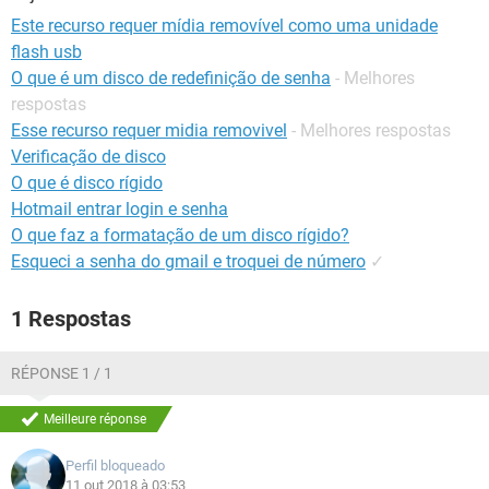
GUIA DE COMPRAS
Este recurso requer mídia removível como uma unidade
flash usb
O que é um disco de redefinição de senha
- Melhores
respostas
Esse recurso requer midia removivel
- Melhores respostas
Verificação de disco
O que é disco rígido
Hotmail entrar login e senha
O que faz a formatação de um disco rígido?
Esqueci a senha do gmail e troquei de número
✓
1 Respostas
RÉPONSE 1 / 1
Meilleure réponse
Perfil bloqueado
11 out 2018 à 03:53