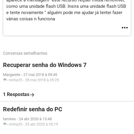
aparece a mensagem "este recurso requer mídia removível,
como uma unidade flash USB. Insira uma unidade flash USB
e tente novamente " alguém pode me ajudar já tentei fazer
várias coisas n funciona
Conversas semelhantes
Recuperar senha do Windows 7
Margarete
-
27 mai 2018 à 09:49
ninha25
-
28 mai 2018 à 05:25
1 Respostas
Redefinir senha do PC
tamires
-
24 abr 2020 à 13:48
ninha25
-
25 abr 2020 à 05:19