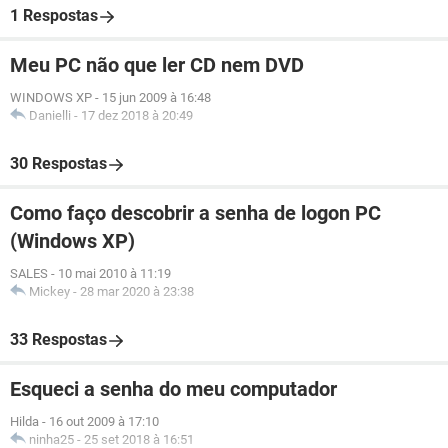
1 Respostas
Meu PC não que ler CD nem DVD
WINDOWS XP
-
15 jun 2009 à 16:48
Danielli
-
17 dez 2018 à 20:49
30 Respostas
Como faço descobrir a senha de logon PC
(Windows XP)
SALES
-
10 mai 2010 à 11:19
Mickey
-
28 mar 2020 à 23:38
33 Respostas
Esqueci a senha do meu computador
Hilda
-
16 out 2009 à 17:10
ninha25
-
25 set 2018 à 16:51