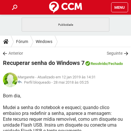
MENU
INÍCIO
JOGOS
WHATSAPP
DICAS
Fórum
Windows
CELULAR
FACEBOOK
JOGOS
WHATSAPP
DOWNLOADS
Anterior
Seguinte
OUTLOOK
EXCEL
CELULAR
FACEBOOK
Recuperar senha do Windows 7
INSTAGRAM
JOGOS
GMAIL
WHATSAPP
Resolvido
/Fechado
FÓRUM
OUTLOOK
EXCEL
GUIA DE COMPRAS
CELULAR
FACEBOOK
Margarete
- Atualizado em 12 jan 2019 às 14:31
INSTAGRAM
JOGOS
GMAIL
WHATSAPP
GLOSSÁRIO
Perfil bloqueado -
28 mai 2018 às 05:25
OUTLOOK
EXCEL
GUIA DE COMPRAS
CELULAR
FACEBOOK
INSTAGRAM
JOGOS
GMAIL
WHATSAPP
Bom dia,
OUTLOOK
EXCEL
GUIA DE COMPRAS
CELULAR
FACEBOOK
Mudei a senha do notebook e esqueci; quando clico
INSTAGRAM
GMAIL
embaixo pra redefinir a senha, aparece a mensagem:
OUTLOOK
EXCEL
GUIA DE COMPRAS
Este recurso requer mídia removível, como um disquete ou
INSTAGRAM
GMAIL
unidade Flash USB. Insira um disquete ou conecte uma
unidade Flash USB e tente novamente.