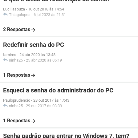
Luciliasouza
-
10 out 2018 às 14:54
Thiagolopes
-
6 jul 2023 às 21:31
2 Respostas
Redefinir senha do PC
tamires
-
24 abr 2020 às 13:48
ninha25
-
25 abr 2020 às 05:19
1 Respostas
Esqueci a senha do administrador do PC
Pauloprudencio
-
28 out 2017 às 17:43
ninha25
-
29 out 2017 às 03:39
1 Respostas
Senha padrão para entrar no Windows 7, tem?