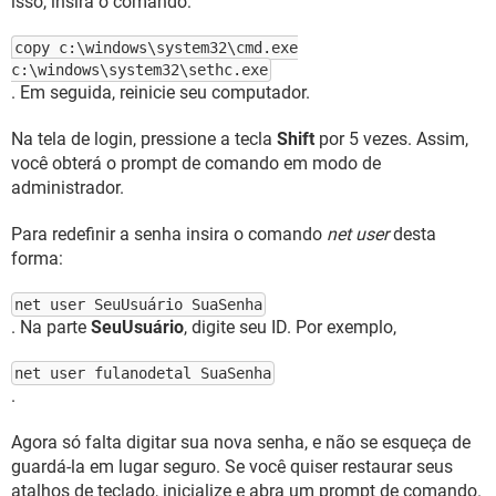
isso, insira o comando:
copy c:\windows\system32\cmd.exe
c:\windows\system32\sethc.exe
. Em seguida, reinicie seu computador.
Na tela de login, pressione a tecla
Shift
por 5 vezes. Assim,
você obterá o prompt de comando em modo de
administrador.
Para redefinir a senha insira o comando
net user
desta
forma:
net user SeuUsuário SuaSenha
. Na parte
SeuUsuário
, digite seu ID. Por exemplo,
net user fulanodetal SuaSenha
.
Agora só falta digitar sua nova senha, e não se esqueça de
guardá-la em lugar seguro. Se você quiser restaurar seus
atalhos de teclado, inicialize e abra um prompt de comando.