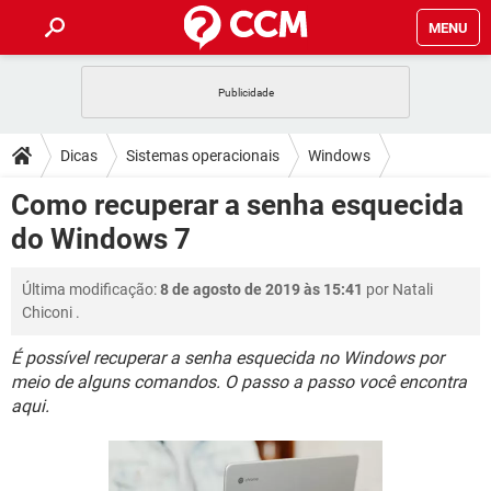
MENU
INÍCIO
JOGOS
WHATSAPP
DICAS
Dicas
Sistemas operacionais
Windows
CELULAR
FACEBOOK
JOGOS
WHATSAPP
DOWNLOADS
Como recuperar a senha esquecida
Windows 7
OUTLOOK
EXCEL
CELULAR
FACEBOOK
do Windows 7
INSTAGRAM
JOGOS
GMAIL
WHATSAPP
FÓRUM
OUTLOOK
EXCEL
GUIA DE COMPRAS
CELULAR
FACEBOOK
Última modificação:
8 de agosto de 2019 às 15:41
por
Natali
INSTAGRAM
JOGOS
GMAIL
WHATSAPP
GLOSSÁRIO
OUTLOOK
Chiconi
.
EXCEL
GUIA DE COMPRAS
CELULAR
FACEBOOK
INSTAGRAM
JOGOS
GMAIL
WHATSAPP
É possível recuperar a senha esquecida no Windows por
OUTLOOK
EXCEL
meio de alguns comandos. O passo a passo você encontra
GUIA DE COMPRAS
CELULAR
FACEBOOK
aqui.
INSTAGRAM
GMAIL
OUTLOOK
EXCEL
GUIA DE COMPRAS
INSTAGRAM
GMAIL