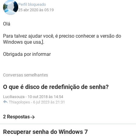
Perfil bloqueado
25 abr 2020 às 05:19
Olá
Para talvez ajudar você, é preciso conhecer a versão do
Windows que usa,].
Obrigada por informar
Conversas semelhantes
O que é disco de redefinição de senha?
Luciliasouza
-
10 out 2018 às 14:54
Thiagolopes
-
6 jul 2023 às 21:31
2 Respostas
Recuperar senha do Windows 7