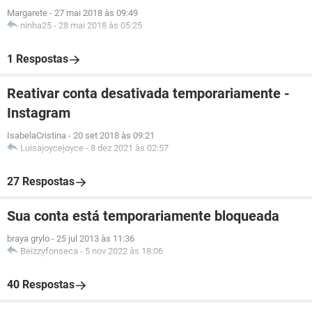
Margarete
-
27 mai 2018 às 09:49
ninha25
-
28 mai 2018 às 05:25
1 Respostas
Reativar conta desativada temporariamente -
Instagram
IsabelaCristina
-
20 set 2018 às 09:21
Luisajoycejoyce
-
8 dez 2021 às 02:57
27 Respostas
Sua conta está temporariamente bloqueada
braya grylo
-
25 jul 2013 às 11:36
Beizzyfonseca
-
5 nov 2022 às 18:06
40 Respostas