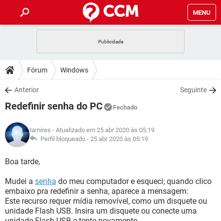
MENU
INÍCIO
JOGOS
WHATSAPP
DICAS
Fórum
Windows
CELULAR
FACEBOOK
JOGOS
WHATSAPP
DOWNLOADS
Anterior
Seguinte
OUTLOOK
EXCEL
CELULAR
FACEBOOK
Redefinir senha do PC
INSTAGRAM
JOGOS
GMAIL
WHATSAPP
Fechado
FÓRUM
OUTLOOK
EXCEL
GUIA DE COMPRAS
CELULAR
FACEBOOK
tamires
- Atualizado em 25 abr 2020 às 05:19
INSTAGRAM
JOGOS
GMAIL
WHATSAPP
GLOSSÁRIO
Perfil bloqueado -
25 abr 2020 às 05:19
OUTLOOK
EXCEL
GUIA DE COMPRAS
CELULAR
FACEBOOK
INSTAGRAM
JOGOS
GMAIL
WHATSAPP
Boa tarde,
OUTLOOK
EXCEL
GUIA DE COMPRAS
CELULAR
FACEBOOK
Mudei a
senha
do meu computador e esqueci; quando clico
INSTAGRAM
GMAIL
embaixo pra redefinir a senha, aparece a mensagem:
OUTLOOK
EXCEL
GUIA DE COMPRAS
Este recurso requer mídia removível, como um disquete ou
INSTAGRAM
GMAIL
unidade Flash USB. Insira um disquete ou conecte uma
unidade Flash USB e tente novamente.