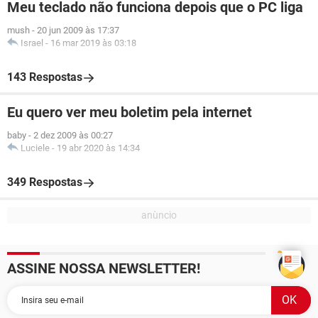
Meu teclado não funciona depois que o PC liga
mush
-
20 jun 2009 às 17:37
Israel
-
16 mar 2019 às 03:18
143 Respostas
Eu quero ver meu boletim pela internet
baby
-
2 dez 2009 às 00:27
Luciele
-
19 abr 2020 às 14:34
349 Respostas
ASSINE NOSSA NEWSLETTER!