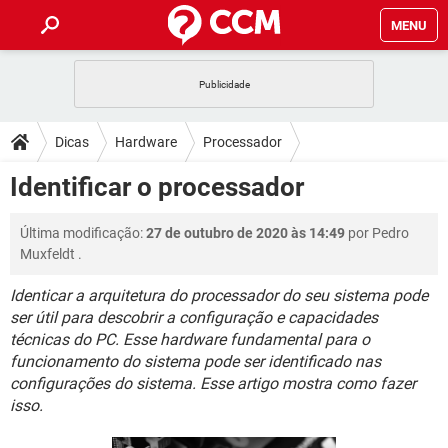
MENU
INÍCIO
JOGOS
WHATSAPP
DICAS
Dicas
Hardware
Processador
CELULAR
FACEBOOK
JOGOS
WHATSAPP
DOWNLOADS
Identificar o processador
OUTLOOK
EXCEL
CELULAR
FACEBOOK
INSTAGRAM
JOGOS
GMAIL
WHATSAPP
FÓRUM
Última modificação:
27 de outubro de 2020 às 14:49
por
Pedro
OUTLOOK
EXCEL
GUIA DE COMPRAS
CELULAR
FACEBOOK
Muxfeldt
.
INSTAGRAM
JOGOS
GMAIL
WHATSAPP
GLOSSÁRIO
OUTLOOK
EXCEL
Identicar a arquitetura do processador do seu sistema pode
GUIA DE COMPRAS
CELULAR
FACEBOOK
ser útil para descobrir a configuração e capacidades
INSTAGRAM
JOGOS
GMAIL
WHATSAPP
OUTLOOK
EXCEL
técnicas do PC. Esse hardware fundamental para o
GUIA DE COMPRAS
CELULAR
FACEBOOK
funcionamento do sistema pode ser identificado nas
INSTAGRAM
GMAIL
configurações do sistema. Esse artigo mostra como fazer
OUTLOOK
EXCEL
isso.
GUIA DE COMPRAS
INSTAGRAM
GMAIL