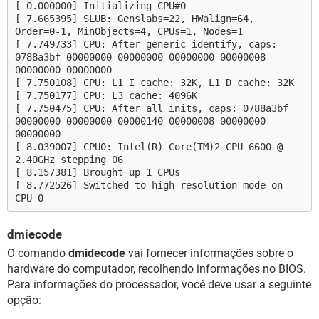
[ 0.000000] Initializing CPU#0
[ 7.665395] SLUB: Genslabs=22, HWalign=64,
Order=0-1, MinObjects=4, CPUs=1, Nodes=1
[ 7.749733] CPU: After generic identify, caps:
0788a3bf 00000000 00000000 00000000 00000008
00000000 00000000
[ 7.750108] CPU: L1 I cache: 32K, L1 D cache: 32K
[ 7.750177] CPU: L3 cache: 4096K
[ 7.750475] CPU: After all inits, caps: 0788a3bf
00000000 00000000 00000140 00000008 00000000
00000000
[ 8.039007] CPU0: Intel(R) Core(TM)2 CPU 6600 @
2.40GHz stepping 06
[ 8.157381] Brought up 1 CPUs
[ 8.772526] Switched to high resolution mode on
CPU 0
dmiecode
O comando
dmidecode
vai fornecer informações sobre o
hardware do computador, recolhendo informações no BIOS.
Para informações do processador, você deve usar a seguinte
opção: