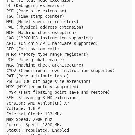
VME (Virtual mode extension)
DE (Debugging extension)
PSE (Page size extension)
TSC (Time stamp counter)
MSR (Model specific registers)
PAE (Physical address extension)
MCE (Machine check exception)
CX8 (CMPXCHG8 instruction supported)
APIC (On-chip APIC hardware supported)
SEP (Fast system call)
MTRR (Memory type range registers)
PGE (Page global enable)
MCA (Machine check architecture)
CMOV (Conditional move instruction supported)
PAT (Page attribute table)
PSE-36 (36-bit page size extension)
MMX (MMX technology supported)
FXSR (Fast floating-point save and restore)
SSE (Streaming SIMD extensions)
Version: AMD Athlon(tm) XP
Voltage: 1.6 V
External Clock: 133 MHz
Max Speed: 2000 MHz
Current Speed: 1800 MHz
Status: Populated, Enabled