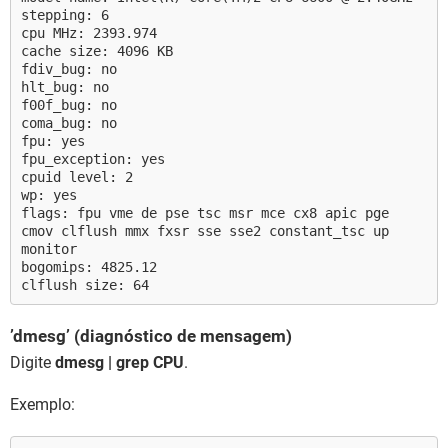
stepping: 6
cpu MHz: 2393.974
cache size: 4096 KB
fdiv_bug: no
hlt_bug: no
f00f_bug: no
coma_bug: no
fpu: yes
fpu_exception: yes
cpuid level: 2
wp: yes
flags: fpu vme de pse tsc msr mce cx8 apic pge
cmov clflush mmx fxsr sse sse2 constant_tsc up
monitor
bogomips: 4825.12
clflush size: 64
’dmesg’ (diagnóstico de mensagem)
Digite
dmesg | grep CPU
.
Exemplo: