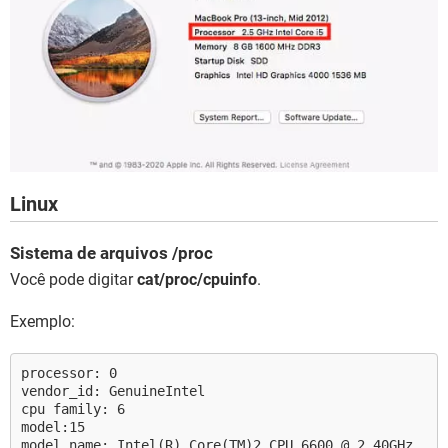
Linux
Sistema de arquivos /proc
Você pode digitar
cat/proc/cpuinfo
.
Exemplo:
processor: 0
vendor_id: GenuineIntel
cpu family: 6
model:15
model name: Intel(R) Core(TM)2 CPU 6600 @ 2.40GHz