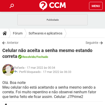
MENU
INÍCIO
JOGOS
WHATSAPP
DICAS
Fórum
Softwares e aplicativos
CELULAR
FACEBOOK
JOGOS
WHATSAPP
DOWNLOADS
Anterior
Seguinte
OUTLOOK
EXCEL
CELULAR
FACEBOOK
Celular não aceita a senha mesmo estando
INSTAGRAM
JOGOS
GMAIL
WHATSAPP
FÓRUM
OUTLOOK
EXCEL
correta
Resolvido
/Fechado
GUIA DE COMPRAS
CELULAR
FACEBOOK
INSTAGRAM
JOGOS
GMAIL
WHATSAPP
GLOSSÁRIO
OUTLOOK
EXCEL
Rafaela
- 17 mar 2022 às 00:34
GUIA DE COMPRAS
CELULAR
FACEBOOK
Perfil bloqueado -
17 mar 2022 às 06:33
INSTAGRAM
JOGOS
GMAIL
WHATSAPP
OUTLOOK
EXCEL
Olá. Boa noite
GUIA DE COMPRAS
CELULAR
FACEBOOK
INSTAGRAM
GMAIL
Meu celular não está aceitando a senha mesmo sendo a
OUTLOOK
EXCEL
correta. Foi muito repentino e não observei nenhum fator
GUIA DE COMPRAS
que tenha feito ele ficar assim. Celular: J7Prime2
INSTAGRAM
GMAIL