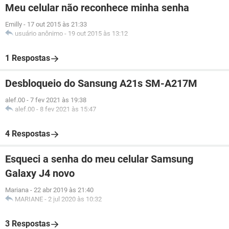
Meu celular não reconhece minha senha
Emilly
-
17 out 2015 às 21:33
usuário anônimo
-
19 out 2015 às 13:12
1 Respostas
Desbloqueio do Sansung A21s SM-A217M
alef.00
-
7 fev 2021 às 19:38
alef.00
-
8 fev 2021 às 15:47
4 Respostas
Esqueci a senha do meu celular Samsung
Galaxy J4 novo
Mariana
-
22 abr 2019 às 21:40
MARIANE
-
2 jul 2020 às 10:32
3 Respostas