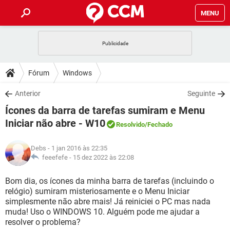
MENU
INÍCIO
JOGOS
WHATSAPP
DICAS
Fórum
Windows
CELULAR
FACEBOOK
JOGOS
WHATSAPP
DOWNLOADS
Anterior
Seguinte
OUTLOOK
EXCEL
CELULAR
FACEBOOK
Ícones da barra de tarefas sumiram e Menu
INSTAGRAM
JOGOS
GMAIL
WHATSAPP
FÓRUM
OUTLOOK
EXCEL
Iniciar não abre - W10
Resolvido
/Fechado
GUIA DE COMPRAS
CELULAR
FACEBOOK
INSTAGRAM
JOGOS
GMAIL
WHATSAPP
GLOSSÁRIO
OUTLOOK
EXCEL
Debs
- 1 jan 2016 às 22:35
GUIA DE COMPRAS
CELULAR
FACEBOOK
feeefefe -
15 dez 2022 às 22:08
INSTAGRAM
JOGOS
GMAIL
WHATSAPP
OUTLOOK
EXCEL
Bom dia, os ícones da minha barra de tarefas (incluindo o
GUIA DE COMPRAS
CELULAR
FACEBOOK
INSTAGRAM
GMAIL
relógio) sumiram misteriosamente e o Menu Iniciar
OUTLOOK
EXCEL
simplesmente não abre mais! Já reiniciei o PC mas nada
GUIA DE COMPRAS
muda! Uso o WINDOWS 10. Alguém pode me ajudar a
INSTAGRAM
GMAIL
resolver o problema?