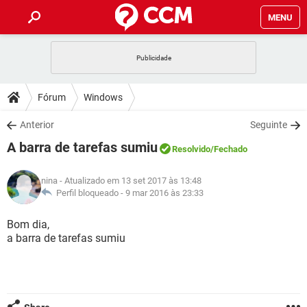
MENU
INÍCIO
JOGOS
WHATSAPP
DICAS
Fórum
Windows
CELULAR
FACEBOOK
JOGOS
WHATSAPP
DOWNLOADS
Anterior
Seguinte
OUTLOOK
EXCEL
CELULAR
FACEBOOK
A barra de tarefas sumiu
INSTAGRAM
JOGOS
GMAIL
WHATSAPP
Resolvido
/Fechado
FÓRUM
OUTLOOK
EXCEL
GUIA DE COMPRAS
CELULAR
FACEBOOK
nina
- Atualizado em 13 set 2017 às 13:48
INSTAGRAM
JOGOS
GMAIL
WHATSAPP
GLOSSÁRIO
Perfil bloqueado -
9 mar 2016 às 23:33
OUTLOOK
EXCEL
GUIA DE COMPRAS
CELULAR
FACEBOOK
INSTAGRAM
JOGOS
GMAIL
WHATSAPP
Bom dia,
OUTLOOK
EXCEL
a barra de tarefas sumiu
GUIA DE COMPRAS
CELULAR
FACEBOOK
INSTAGRAM
GMAIL
OUTLOOK
EXCEL
GUIA DE COMPRAS
INSTAGRAM
GMAIL