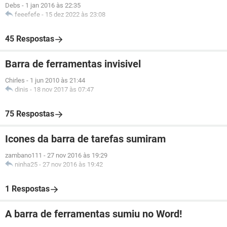
Debs
-
1 jan 2016 às 22:35
feeefefe
-
15 dez 2022 às 23:08
45 Respostas
Barra de ferramentas invisivel
Chirles
-
1 jun 2010 às 21:44
dinis
-
18 nov 2017 às 07:47
75 Respostas
Icones da barra de tarefas sumiram
zambano111
-
27 nov 2016 às 19:29
ninha25
-
27 nov 2016 às 19:42
1 Respostas
A barra de ferramentas sumiu no Word!