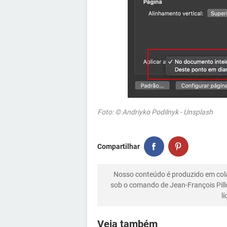
Foto: © Andriyko Podilnyk - Unsplash
Compartilhar
Nosso conteúdo é produzido em co
sob o comando de Jean-François Pill
l
Veja também