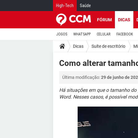
High-Tech
Saúde
FÓRUM
DICAS
JOGOS
WHATSAPP
CELULAR
FACEBOOK
Dicas
Suíte de escritório
Mi
Como alterar tamanho
Última modificação:
29 de junho de 202
Há situações em que o tamanho do p
Word. Nesses casos, é possível mod