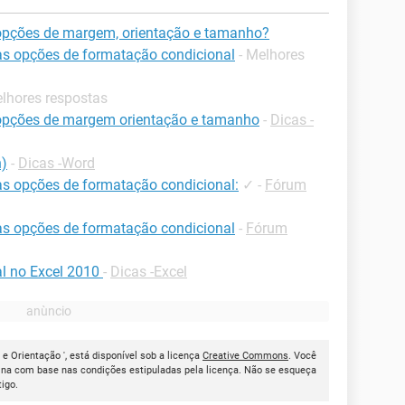
opções de margem, orientação e tamanho?
 às opções de formatação condicional
- Melhores
elhores respostas
opções de margem orientação e tamanho
-
Dicas -
n)
-
Dicas -Word
 às opções de formatação condicional:
✓
-
Fórum
 às opções de formatação condicional
-
Fórum
l no Excel 2010
-
Dicas -Excel
e Orientação ', está disponível sob a licença
Creative Commons
. Você
ina com base nas condições estipuladas pela licença. Não se esqueça
tigo.