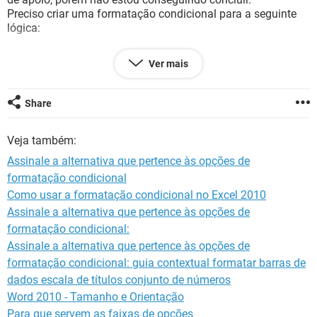
GUIA DE COMPRAS
Preciso criar uma formatação condicional para a seguinte
lógica:
Possui o material? Sim | O material está formatado? S (sim)
Ver mais
= COR VERDE
Possui o material? Sim | O material está formatado? N (não)
= COR AMARELO
Share
Possui o material? Não | O material está formatado? N (não)
= COR VERMELHO
Veja também:
Como consigo criar essa formatação para colorir as células
Assinale a alternativa que pertence às opções de
da coluna "O Material está formatado?"?
formatação condicional
Como usar a formatação condicional no Excel 2010
Obs.: Utilizo o Excel 2016
Assinale a alternativa que pertence às opções de
Caso ajude, segue imagem da planilha:
formatação condicional:
Assinale a alternativa que pertence às opções de
formatação condicional: guia contextual formatar barras de
dados escala de títulos conjunto de números
Word 2010 - Tamanho e Orientação
Para que servem as faixas de opções