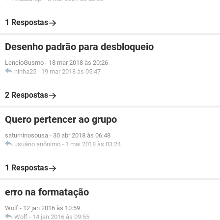
1 Respostas
Desenho padrão para desbloqueio
LencioGusmo
-
18 mar 2018 às 20:26
ninha25
-
19 mar 2018 às 05:47
2 Respostas
Quero pertencer ao grupo
saturninosousa
-
30 abr 2018 às 06:48
usuário anônimo
-
1 mai 2018 às 03:24
1 Respostas
erro na formatação
Wolf
-
12 jan 2016 às 10:59
Wolf
-
14 jan 2016 às 09:55