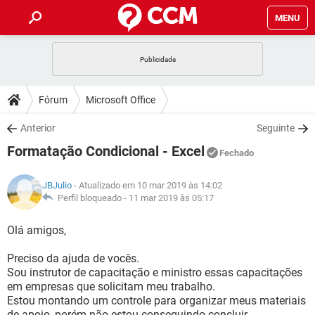
MENU
INÍCIO
JOGOS
WHATSAPP
DICAS
Fórum
Microsoft Office
CELULAR
FACEBOOK
JOGOS
WHATSAPP
DOWNLOADS
Anterior
Seguinte
OUTLOOK
EXCEL
CELULAR
FACEBOOK
Formatação Condicional - Excel
INSTAGRAM
JOGOS
GMAIL
WHATSAPP
Fechado
FÓRUM
OUTLOOK
EXCEL
GUIA DE COMPRAS
CELULAR
FACEBOOK
JBJulio
- Atualizado em 10 mar 2019 às 14:02
INSTAGRAM
JOGOS
GMAIL
WHATSAPP
GLOSSÁRIO
Perfil bloqueado -
11 mar 2019 às 05:17
OUTLOOK
EXCEL
GUIA DE COMPRAS
CELULAR
FACEBOOK
INSTAGRAM
JOGOS
GMAIL
WHATSAPP
Olá amigos,
OUTLOOK
EXCEL
GUIA DE COMPRAS
CELULAR
FACEBOOK
Preciso da ajuda de vocês.
INSTAGRAM
GMAIL
Sou instrutor de capacitação e ministro essas capacitações
OUTLOOK
EXCEL
GUIA DE COMPRAS
em empresas que solicitam meu trabalho.
INSTAGRAM
GMAIL
Estou montando um controle para organizar meus materiais
de apoio, porém não estou conseguindo concluir.