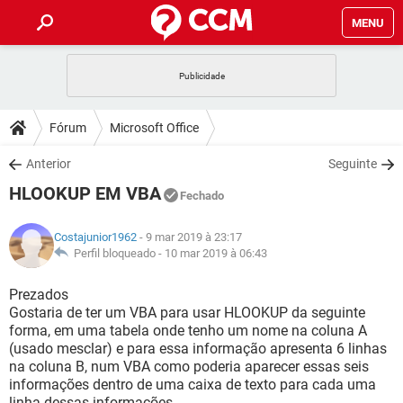
MENU
INÍCIO
JOGOS
WHATSAPP
DICAS
Fórum
Microsoft Office
CELULAR
FACEBOOK
JOGOS
WHATSAPP
DOWNLOADS
Anterior
Seguinte
OUTLOOK
EXCEL
CELULAR
FACEBOOK
HLOOKUP EM VBA
INSTAGRAM
JOGOS
GMAIL
WHATSAPP
Fechado
FÓRUM
OUTLOOK
EXCEL
GUIA DE COMPRAS
CELULAR
FACEBOOK
Costajunior1962
- 9 mar 2019 à 23:17
INSTAGRAM
JOGOS
GMAIL
WHATSAPP
GLOSSÁRIO
Perfil bloqueado -
10 mar 2019 à 06:43
OUTLOOK
EXCEL
GUIA DE COMPRAS
CELULAR
FACEBOOK
INSTAGRAM
JOGOS
GMAIL
WHATSAPP
Prezados
OUTLOOK
EXCEL
Gostaria de ter um VBA para usar HLOOKUP da seguinte
GUIA DE COMPRAS
CELULAR
FACEBOOK
forma, em uma tabela onde tenho um nome na coluna A
INSTAGRAM
GMAIL
(usado mesclar) e para essa informação apresenta 6 linhas
OUTLOOK
EXCEL
GUIA DE COMPRAS
na coluna B, num VBA como poderia aparecer essas seis
INSTAGRAM
GMAIL
informações dentro de uma caixa de texto para cada uma
linha dessas informações.