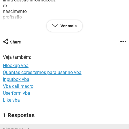
GUIA DE COMPRAS
ex:
nascimento
profissão
Paulo estado civil
Ver mais
endereço
estado
região
Share
Veja também:
Hlookup vba
Quantas cores temos para usar no vba
Inputbox vba
Vba call macro
Userform vba
Like vba
1 Respostas