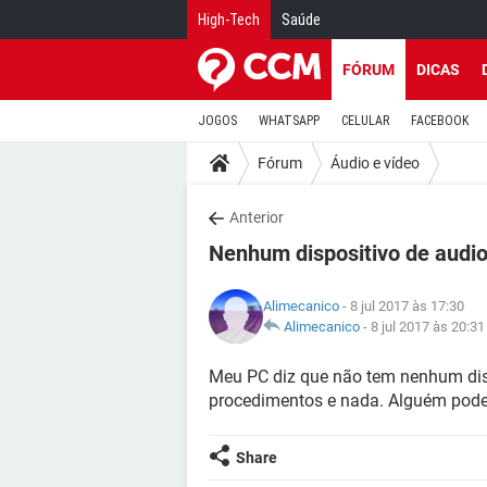
High-Tech
Saúde
FÓRUM
DICAS
JOGOS
WHATSAPP
CELULAR
FACEBOOK
Fórum
Áudio e vídeo
Anterior
Nenhum dispositivo de audio
Alimecanico
- 8 jul 2017 às 17:30
Alimecanico
-
8 jul 2017 às 20:31
Meu PC diz que não tem nenhum dispo
procedimentos e nada. Alguém pod
Share