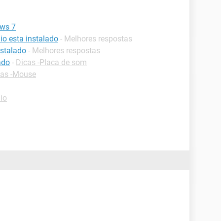
ows 7
io esta instalado
- Melhores respostas
nstalado
- Melhores respostas
ado
-
Dicas -Placa de som
cas -Mouse
io