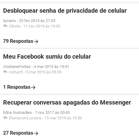
Desbloquear senha de privacidade de celular
luciano
-
25 fev 2014 às 21:03
Olinda
-
11 nov 2019 às 19:05
79 Respostas
Meu Facebook sumiu do celular
CristianeFreitas
-
4 mar 2019 às 19:41
ninha25
-
5 mar 2019 às 05:39
1 Respostas
Recuperar conversas apagadas do Messenger
Edna Guimarães
-
7 nov 2017 às 00:43
ElianacomLuciana
-
15 mar 2019 às 19:50
27 Respostas