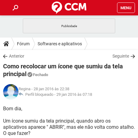
MENU
INÍCIO
JOGOS
WHATSAPP
DICAS
Fórum
Softwares e aplicativos
CELULAR
FACEBOOK
JOGOS
WHATSAPP
DOWNLOADS
Anterior
Seguinte
OUTLOOK
EXCEL
CELULAR
FACEBOOK
Como recolocar um ícone que sumiu da tela
INSTAGRAM
JOGOS
GMAIL
WHATSAPP
FÓRUM
OUTLOOK
EXCEL
principal
Fechado
GUIA DE COMPRAS
CELULAR
FACEBOOK
INSTAGRAM
JOGOS
GMAIL
WHATSAPP
GLOSSÁRIO
OUTLOOK
EXCEL
Regina
- 28 jan 2016 às 22:38
GUIA DE COMPRAS
CELULAR
FACEBOOK
Perfil bloqueado -
29 jan 2016 às 07:18
INSTAGRAM
JOGOS
GMAIL
WHATSAPP
OUTLOOK
EXCEL
Bom dia,
GUIA DE COMPRAS
CELULAR
FACEBOOK
INSTAGRAM
GMAIL
OUTLOOK
EXCEL
Um ícone sumiu da tela principal, quando abro os
GUIA DE COMPRAS
aplicativos aparece " ABRIR", mas ele não volta como atalho.
INSTAGRAM
GMAIL
O que fazer?