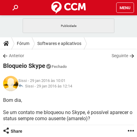
MENU
INÍCIO
JOGOS
WHATSAPP
DICAS
Fórum
Softwares e aplicativos
CELULAR
FACEBOOK
JOGOS
WHATSAPP
DOWNLOADS
Anterior
Seguinte
OUTLOOK
EXCEL
CELULAR
FACEBOOK
Bloqueio Skype
INSTAGRAM
JOGOS
GMAIL
WHATSAPP
Fechado
FÓRUM
OUTLOOK
EXCEL
GUIA DE COMPRAS
CELULAR
FACEBOOK
Sissi
- 29 jan 2016 às 10:01
INSTAGRAM
JOGOS
GMAIL
WHATSAPP
GLOSSÁRIO
Sissi -
29 jan 2016 às 12:14
OUTLOOK
EXCEL
GUIA DE COMPRAS
CELULAR
FACEBOOK
INSTAGRAM
JOGOS
GMAIL
WHATSAPP
Bom dia,
OUTLOOK
EXCEL
GUIA DE COMPRAS
CELULAR
FACEBOOK
Se um contato me bloqueou no Skype, é possível aparecer o
INSTAGRAM
GMAIL
status sempre como ausente (amarelo)?
OUTLOOK
EXCEL
GUIA DE COMPRAS
INSTAGRAM
GMAIL
Share