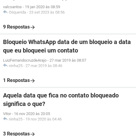
valcsantos
-
19 jan 2020 às 08:59
Oiiquerida
-
23 set 2023 às 08:56
9 Respostas
Bloqueio WhatsApp data de um bloqueio a data
que eu bloqueei um contato
LuizFernandocruzdeArajo
-
27 mar 2019 às 08:07
ninha25
-
27 mar 2019 às 08:46
1 Respostas
Aquela data que fica no contato bloqueado
significa o que?
Vitor
-
16 nov 2020 às 20:05
ninha25
-
19 nov 2020 às 04:46
3 Respostas