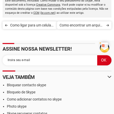
Este documento, intitulado 'Como mudar o seu pseudônimo do Skype', está
disponível sob a licença
Creative Commons
. Você pode copiar e/ou modificar o
conteúdo desta página com base nas condições estipuladas pela licença. Não se
esqueça de creditar o
CCM
(
br.ccm.net
) ao utilizar este artigo.
Como ligar para um celular
Como encontrar um arquivo
gratuitamente pela Internet
recebido no Skype
ASSINE NOSSA NEWSLETTER!
VEJA TAMBÉM
Bloquear contacto skype
Bloqueio de Skype
Como adicionar contatos no skype
Photo skype
Skype recuperar contatos