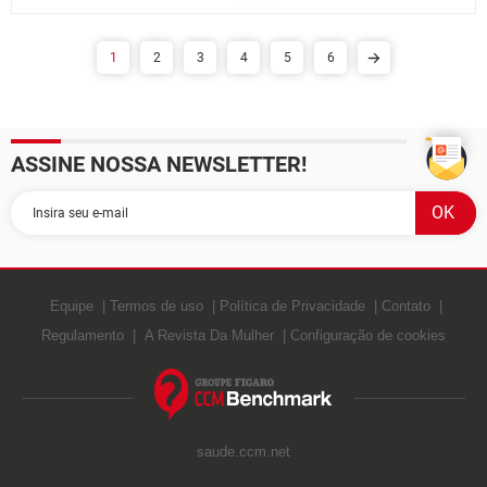
1
2
3
4
5
6
ASSINE NOSSA NEWSLETTER!
Equipe
Termos de uso
Política de Privacidade
Contato
Regulamento
A Revista Da Mulher
Configuração de cookies
saude.ccm.net