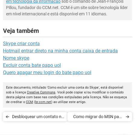
em tecnologia da informação
sob o comando de Jean-François
Pillou, fundador do CCM.net. CCM é um site sobre tecnologia líder
em nível internacional e está disponível em 11 idiomas.
Veja também
Skype criar conta
Hotmail entrar direto na minha conta caixa de entrada
Nome skype
Excluir conta bate papo uol
Quero apagar meu login do bate papo uol
Este documento, intitulado 'Como excluir uma conta do Skype', está disponível
sob a licença
Creative Commons
. Você pode copiar e/ou modificar o conteúdo
desta página com base nas condições estipuladas pela licença. Não se esqueça
de creditar o
CCM
(
br.ccm.net
) ao utilizar este artigo.
Desbloquear um contato no
Como migrar do MSN para
Skype
o Skype