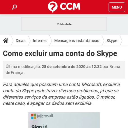
MENU
INÍCIO
JOGOS
WHATSAPP
DICAS
Dicas
Internet
Mensagens instantâneas
Skype
CELULAR
FACEBOOK
JOGOS
WHATSAPP
DOWNLOADS
Como excluir uma conta do Skype
OUTLOOK
EXCEL
CELULAR
FACEBOOK
INSTAGRAM
JOGOS
GMAIL
WHATSAPP
FÓRUM
Última modificação:
28 de setembro de 2020 às 12:32
por
Bruna
OUTLOOK
EXCEL
GUIA DE COMPRAS
CELULAR
FACEBOOK
de França
.
INSTAGRAM
JOGOS
GMAIL
WHATSAPP
GLOSSÁRIO
OUTLOOK
EXCEL
Para aqueles que possuem uma conta Microsoft, excluir a
GUIA DE COMPRAS
CELULAR
FACEBOOK
conta do Skype pode trazer diversos problemas, já que os
INSTAGRAM
JOGOS
GMAIL
WHATSAPP
OUTLOOK
EXCEL
diferentes serviços da empresa estão ligados. O melhor,
GUIA DE COMPRAS
CELULAR
FACEBOOK
neste caso, é apagar os dados sem excluí-la
.
INSTAGRAM
GMAIL
OUTLOOK
EXCEL
GUIA DE COMPRAS
INSTAGRAM
GMAIL