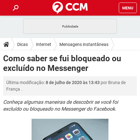
MENU
INÍCIO
JOGOS
WHATSAPP
DICAS
Dicas
Internet
Mensagens instantâneas
CELULAR
FACEBOOK
JOGOS
WHATSAPP
DOWNLOADS
Como saber se fui bloqueado ou
WLM/MSN Messenger
OUTLOOK
EXCEL
CELULAR
FACEBOOK
excluído no Messenger
INSTAGRAM
JOGOS
GMAIL
WHATSAPP
FÓRUM
OUTLOOK
EXCEL
GUIA DE COMPRAS
CELULAR
FACEBOOK
Última modificação:
8 de julho de 2020 às 13:43
por
Bruna de
INSTAGRAM
JOGOS
GMAIL
WHATSAPP
GLOSSÁRIO
OUTLOOK
França
.
EXCEL
GUIA DE COMPRAS
CELULAR
FACEBOOK
INSTAGRAM
JOGOS
GMAIL
WHATSAPP
Conheça algumas maneiras de descobrir se você foi
OUTLOOK
EXCEL
excluído ou bloqueado no Messenger do Facebook.
GUIA DE COMPRAS
CELULAR
FACEBOOK
INSTAGRAM
GMAIL
OUTLOOK
EXCEL
GUIA DE COMPRAS
INSTAGRAM
GMAIL