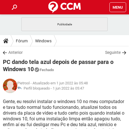
MENU
INÍCIO
JOGOS
WHATSAPP
DICAS
Fórum
Windows
CELULAR
FACEBOOK
JOGOS
WHATSAPP
DOWNLOADS
Anterior
Seguinte
OUTLOOK
EXCEL
CELULAR
FACEBOOK
PC dando tela azul depois de passar para o
INSTAGRAM
JOGOS
GMAIL
WHATSAPP
FÓRUM
OUTLOOK
EXCEL
Windows 10
Fechado
GUIA DE COMPRAS
CELULAR
FACEBOOK
INSTAGRAM
JOGOS
GMAIL
WHATSAPP
GLOSSÁRIO
OUTLOOK
EXCEL
Pietrool
- Atualizado em 1 jun 2022 às 05:48
GUIA DE COMPRAS
CELULAR
FACEBOOK
Perfil bloqueado -
1 jun 2022 às 05:47
INSTAGRAM
JOGOS
GMAIL
WHATSAPP
OUTLOOK
EXCEL
Gente, eu resolvi instalar o windows 10 no meu computador
GUIA DE COMPRAS
CELULAR
FACEBOOK
INSTAGRAM
GMAIL
e tava tudo normal tudo funcionando, atualizei todos os
OUTLOOK
EXCEL
drivers da placa de vídeo e tudo certo pois quando instalei o
GUIA DE COMPRAS
windows 10, foi uma instalação limpa então apagou tudo,
INSTAGRAM
GMAIL
enfim aí eu fui desligar meu Pc e deu tela azul, reinício e