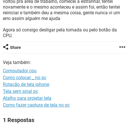
voltou pra área de trabalho, comecei a estranhar, tentei
GUIA DE COMPRAS
novamente e o mesmo aconteceu e assim foi, então tentei
reiniciar e também deu a mesma coisa, gente nunca vi um
erro assim alguém me ajuda
Agora só consigo desligar pela tomada ou pelo botão da
CPU.
Share
Veja também:
Computador cpu
Como colocar _ no pc
Rotação de tela iphone
Tela sem sinal pc
Atalho para projetar tela
Como fazer captura de tela no pc
1 Respostas