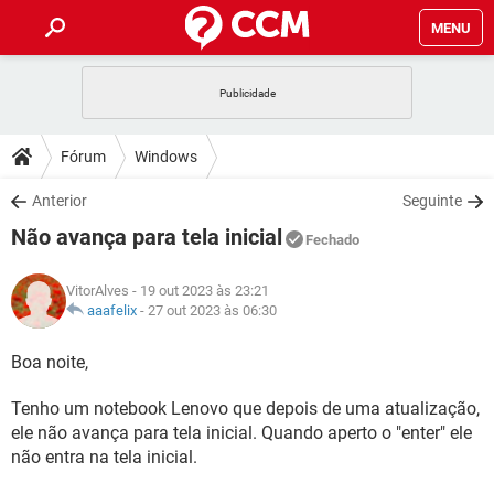
MENU
INÍCIO
JOGOS
WHATSAPP
DICAS
Fórum
Windows
CELULAR
FACEBOOK
JOGOS
WHATSAPP
DOWNLOADS
Anterior
Seguinte
OUTLOOK
EXCEL
CELULAR
FACEBOOK
Não avança para tela inicial
INSTAGRAM
JOGOS
GMAIL
WHATSAPP
Fechado
FÓRUM
OUTLOOK
EXCEL
GUIA DE COMPRAS
CELULAR
FACEBOOK
VitorAlves
- 19 out 2023 às 23:21
INSTAGRAM
JOGOS
GMAIL
WHATSAPP
GLOSSÁRIO
aaafelix
-
27 out 2023 às 06:30
OUTLOOK
EXCEL
GUIA DE COMPRAS
CELULAR
FACEBOOK
INSTAGRAM
JOGOS
GMAIL
WHATSAPP
Boa noite,
OUTLOOK
EXCEL
GUIA DE COMPRAS
CELULAR
FACEBOOK
Tenho um notebook Lenovo que depois de uma atualização,
INSTAGRAM
GMAIL
OUTLOOK
EXCEL
ele não avança para tela inicial. Quando aperto o "enter" ele
GUIA DE COMPRAS
não entra na tela inicial.
INSTAGRAM
GMAIL