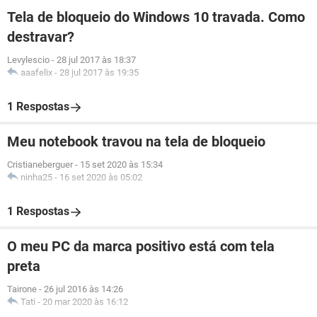
Tela de bloqueio do Windows 10 travada. Como
destravar?
Levylescio
-
28 jul 2017 às 18:37
aaafelix
-
28 jul 2017 às 19:35
1 Respostas
Meu notebook travou na tela de bloqueio
Cristianeberguer
-
15 set 2020 às 15:34
ninha25
-
16 set 2020 às 05:02
1 Respostas
O meu PC da marca positivo está com tela
preta
Tairone
-
26 jul 2016 às 14:26
Tati
-
20 mar 2020 às 16:12