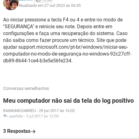
Atualizado em 27 out 2023 às 06:35
Ao iniciar pressione a tecla F4 ou 4 e entre no modo de
"SEGURANÇA" e reinicie seu note. Depois entre em
configurações e faça uma recuperação do sistema. Caso
não saiba como fazer procure um técnico. Site que pode
ajudar support.microsoft.com/pt-br/windows/iniciar-seu-
computador-no-modo-de-segurança-no-windows-92c27cff-
db89-8644-1ce4-b3e5e56fe234.
Conversas semelhantes
Meu computador não sai da tela do log positivo
RAIMUNDOABREU
-
29 jun 2017 às 16:02
aaafelix
-
2 jul 2017 às 12:09
3 Respostas