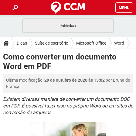
MENU
INÍCIO
JOGOS
WHATSAPP
DICAS
Dicas
Suíte de escritório
Microsoft Office
Word
CELULAR
FACEBOOK
JOGOS
WHATSAPP
DOWNLOADS
Como converter um documento
OUTLOOK
EXCEL
CELULAR
FACEBOOK
Word em PDF
INSTAGRAM
JOGOS
GMAIL
WHATSAPP
FÓRUM
OUTLOOK
EXCEL
GUIA DE COMPRAS
CELULAR
FACEBOOK
Última modificação:
29 de outubro de 2020 às 13:02
por
Bruna de
INSTAGRAM
JOGOS
GMAIL
WHATSAPP
GLOSSÁRIO
OUTLOOK
França
.
EXCEL
GUIA DE COMPRAS
CELULAR
FACEBOOK
INSTAGRAM
JOGOS
GMAIL
WHATSAPP
Existem diversas maniera de converter um documento DOC
OUTLOOK
EXCEL
em PDF. É possível fazer isso no próprio Word ou em sites de
GUIA DE COMPRAS
CELULAR
FACEBOOK
conversão de arquivos.
INSTAGRAM
GMAIL
OUTLOOK
EXCEL
GUIA DE COMPRAS
INSTAGRAM
GMAIL