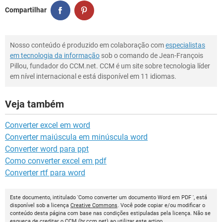
Compartilhar
Nosso conteúdo é produzido em colaboração com
especialistas
em tecnologia da informação
sob o comando de Jean-François
Pillou, fundador do CCM.net. CCM é um site sobre tecnologia líder
em nível internacional e está disponível em 11 idiomas.
Veja também
Converter excel em word
Converter maiúscula em minúscula word
Converter word para ppt
Como converter excel em pdf
Converter rtf para word
Este documento, intitulado 'Como converter um documento Word em PDF ', está
disponível sob a licença
Creative Commons
. Você pode copiar e/ou modificar o
conteúdo desta página com base nas condições estipuladas pela licença. Não se
esqueça de creditar o
CCM
(
br.ccm.net
) ao utilizar este artigo.