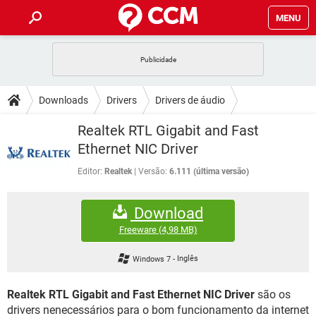
MENU
INÍCIO
JOGOS
WHATSAPP
DICAS
Downloads
Drivers
Drivers de áudio
CELULAR
FACEBOOK
JOGOS
WHATSAPP
DOWNLOADS
Realtek RTL Gigabit and Fast
OUTLOOK
EXCEL
CELULAR
FACEBOOK
Ethernet NIC Driver
INSTAGRAM
JOGOS
GMAIL
WHATSAPP
FÓRUM
OUTLOOK
EXCEL
Editor:
Realtek
Versão:
6.111 (última versão)
GUIA DE COMPRAS
CELULAR
FACEBOOK
INSTAGRAM
JOGOS
GMAIL
WHATSAPP
GLOSSÁRIO
OUTLOOK
EXCEL
Download
GUIA DE COMPRAS
CELULAR
FACEBOOK
INSTAGRAM
JOGOS
GMAIL
WHATSAPP
Freeware
(4,98 MB)
OUTLOOK
EXCEL
GUIA DE COMPRAS
CELULAR
FACEBOOK
Windows 7
-
Inglês
INSTAGRAM
GMAIL
OUTLOOK
EXCEL
GUIA DE COMPRAS
Realtek RTL Gigabit and Fast Ethernet NIC Driver
são os
INSTAGRAM
GMAIL
drivers nenecessários para o bom funcionamento da internet