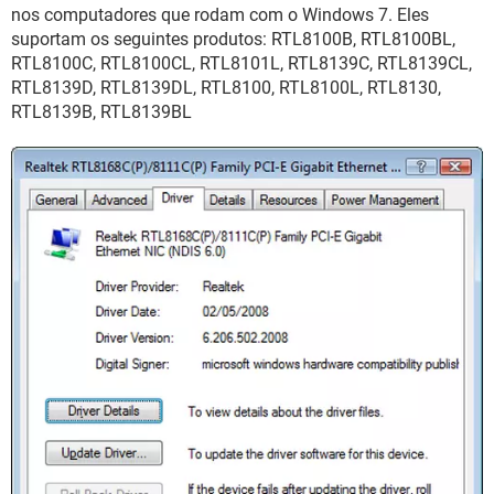
GUIA DE COMPRAS
nos computadores que rodam com o Windows 7. Eles
suportam os seguintes produtos: RTL8100B, RTL8100BL,
RTL8100C, RTL8100CL, RTL8101L, RTL8139C, RTL8139CL,
RTL8139D, RTL8139DL, RTL8100, RTL8100L, RTL8130,
RTL8139B, RTL8139BL