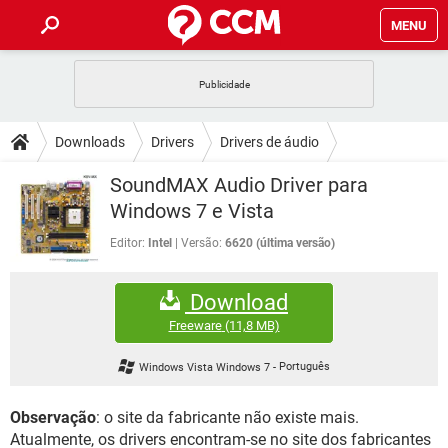
MENU
INÍCIO
JOGOS
WHATSAPP
DICAS
Downloads
Drivers
Drivers de áudio
CELULAR
FACEBOOK
JOGOS
WHATSAPP
DOWNLOADS
SoundMAX Audio Driver para
OUTLOOK
EXCEL
CELULAR
FACEBOOK
Windows 7 e Vista
INSTAGRAM
JOGOS
GMAIL
WHATSAPP
FÓRUM
OUTLOOK
EXCEL
Editor:
Intel
Versão:
6620 (última versão)
GUIA DE COMPRAS
CELULAR
FACEBOOK
INSTAGRAM
JOGOS
GMAIL
WHATSAPP
GLOSSÁRIO
OUTLOOK
EXCEL
Download
GUIA DE COMPRAS
CELULAR
FACEBOOK
INSTAGRAM
JOGOS
GMAIL
WHATSAPP
Freeware
(11,8 MB)
OUTLOOK
EXCEL
GUIA DE COMPRAS
CELULAR
FACEBOOK
Windows Vista Windows 7
-
Português
INSTAGRAM
GMAIL
OUTLOOK
EXCEL
GUIA DE COMPRAS
Observação
: o site da fabricante não existe mais.
INSTAGRAM
GMAIL
Atualmente, os drivers encontram-se no site dos fabricantes