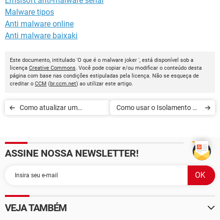
Emsisoft anti-malware serial
Malware tipos
Anti malware online
Anti malware baixaki
Este documento, intitulado 'O que é o malware joker ', está disponível sob a
licença
Creative Commons
. Você pode copiar e/ou modificar o conteúdo desta
página com base nas condições estipuladas pela licença. Não se esqueça de
creditar o
CCM
(
br.ccm.net
) ao utilizar este artigo.
Como atualizar um
Como usar o Isolamento da
antivírus sem conexão à
Apple, solução contra os
internet
softwares espiões
ASSINE NOSSA NEWSLETTER!
VEJA TAMBÉM