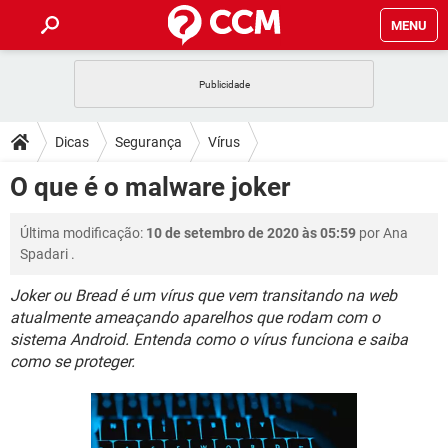
MENU
INÍCIO
JOGOS
WHATSAPP
DICAS
Dicas
Segurança
Vírus
CELULAR
FACEBOOK
JOGOS
WHATSAPP
DOWNLOADS
O que é o malware joker
OUTLOOK
EXCEL
CELULAR
FACEBOOK
INSTAGRAM
JOGOS
GMAIL
WHATSAPP
FÓRUM
Última modificação:
10 de setembro de 2020 às 05:59
por
Ana
OUTLOOK
EXCEL
GUIA DE COMPRAS
CELULAR
FACEBOOK
Spadari
.
INSTAGRAM
JOGOS
GMAIL
WHATSAPP
GLOSSÁRIO
OUTLOOK
EXCEL
Joker ou Bread é um vírus que vem transitando na web
GUIA DE COMPRAS
CELULAR
FACEBOOK
atualmente ameaçando aparelhos que rodam com o
INSTAGRAM
JOGOS
GMAIL
WHATSAPP
OUTLOOK
EXCEL
sistema Android. Entenda como o vírus funciona e saiba
GUIA DE COMPRAS
CELULAR
FACEBOOK
como se proteger.
INSTAGRAM
GMAIL
OUTLOOK
EXCEL
GUIA DE COMPRAS
INSTAGRAM
GMAIL