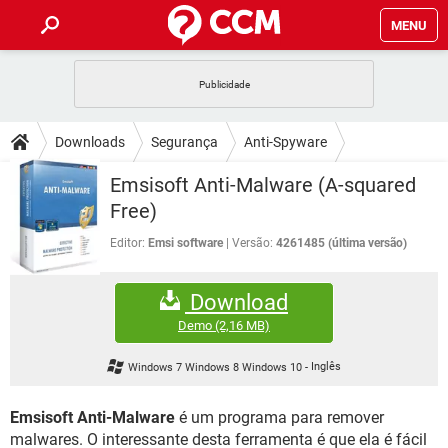
MENU
INÍCIO
JOGOS
WHATSAPP
DICAS
Downloads
Segurança
Anti-Spyware
CELULAR
FACEBOOK
JOGOS
WHATSAPP
DOWNLOADS
Emsisoft Anti-Malware (A-squared
OUTLOOK
EXCEL
CELULAR
FACEBOOK
Free)
INSTAGRAM
JOGOS
GMAIL
WHATSAPP
FÓRUM
OUTLOOK
EXCEL
Editor:
Emsi software
Versão:
4261485 (última versão)
GUIA DE COMPRAS
CELULAR
FACEBOOK
INSTAGRAM
JOGOS
GMAIL
WHATSAPP
GLOSSÁRIO
OUTLOOK
EXCEL
Download
GUIA DE COMPRAS
CELULAR
FACEBOOK
INSTAGRAM
JOGOS
GMAIL
WHATSAPP
Demo
(2,16 MB)
OUTLOOK
EXCEL
GUIA DE COMPRAS
CELULAR
FACEBOOK
Windows 7 Windows 8 Windows 10
-
Inglês
INSTAGRAM
GMAIL
OUTLOOK
EXCEL
GUIA DE COMPRAS
Emsisoft Anti-Malware
é um programa para remover
INSTAGRAM
GMAIL
malwares. O interessante desta ferramenta é que ela é fácil