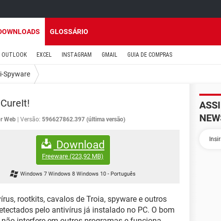
DOWNLOADS
GLOSSÁRIO
OUTLOOK
EXCEL
INSTAGRAM
GMAIL
GUIA DE COMPRAS
i-Spyware
CureIt!
ASS
NEW
or Web
Versão:
596627862.397 (última versão)
Download
Freeware
(223,92 MB)
Windows 7 Windows 8 Windows 10
-
Português
írus, rootkits, cavalos de Troia, spyware e outros
tectados pelo antivírus já instalado no PC. O bom
, não interfere em outros programas e funciona