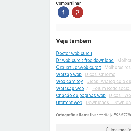
Compartilhar
Veja também
Doctor web cureit
Dr web cureit free download
- Melho
Скачать dr.web cureit
- Melhores re
Watzap web
-
Dicas -Chrome
Web cam toy
-
Dicas -Analógico e dig
Watssap web
✓
-
Fórum Rede social
Criação de páginas web
-
Dicas - W
Utorrent web
-
Downloads - Downlo
Ortografia alternativa:
cczfidjz-59662786
Última modif