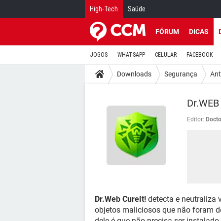
High-Tech
Saúde
FÓRUM
DICAS
JOGOS
WHATSAPP
CELULAR
FACEBOOK
Downloads
Segurança
Ant
Dr.WEB 
Editor:
Doct
Dr.Web CureIt!
detecta e neutraliza v
objetos maliciosos que não foram de
dele é que não precisa ser instalado