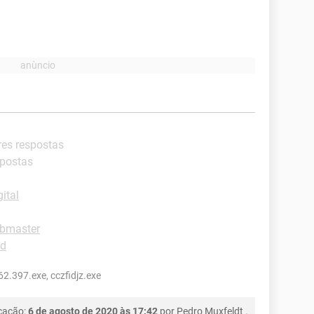
res respostas
spostas
ital
ebmaster
ad
2.397.exe, cczfidjz.exe
icação:
6 de agosto de 2020 às 17:42
por
Pedro Muxfeldt
.