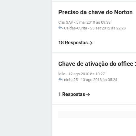
Preciso da chave do Norton
Cris SAP
-
5 mai 2010 às 09:33
Caldas-Curita
-
25 set 2012 às 22:28
18 Respostas
Chave de ativação do office
leila
-
12 ago 2018 às 10:27
ninha25
-
13 ago 2018 às 05:24
1 Respostas