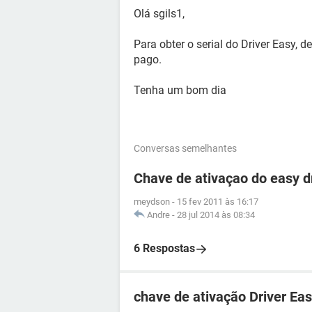
Olá sgils1,
Para obter o serial do Driver Easy, 
pago.
Tenha um bom dia
Conversas semelhantes
Chave de ativaçao do easy d
meydson
-
15 fev 2011 às 16:17
Andre
-
28 jul 2014 às 08:34
6 Respostas
chave de ativação Driver Ea