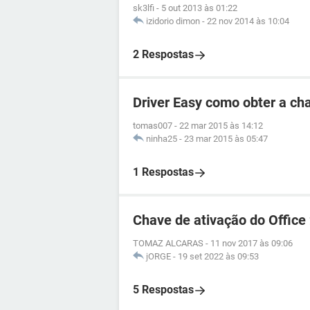
sk3lfi
-
5 out 2013 às 01:22
izidorio dimon
-
22 nov 2014 às 10:04
2 Respostas
Driver Easy como obter a ch
tomas007
-
22 mar 2015 às 14:12
ninha25
-
23 mar 2015 às 05:47
1 Respostas
Chave de ativação do Office
TOMAZ ALCARAS
-
11 nov 2017 às 09:06
jORGE
-
19 set 2022 às 09:53
5 Respostas