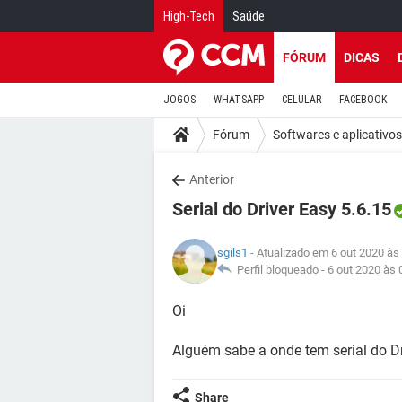
High-Tech
Saúde
FÓRUM
DICAS
JOGOS
WHATSAPP
CELULAR
FACEBOOK
Fórum
Softwares e aplicativos
Anterior
Serial do Driver Easy 5.6.15
sgils1
- Atualizado em 6 out 2020 às
Perfil bloqueado -
6 out 2020 às 
Oi
Alguém sabe a onde tem serial do Dr
Share