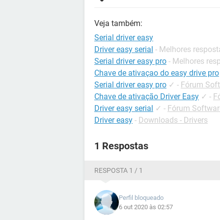
Veja também:
Serial driver easy
Driver easy serial
- Melhores respost
Serial driver easy pro
- Melhores res
Chave de ativaçao do easy drive pro
Serial driver easy pro
✓
-
Fórum Soft
Chave de ativação Driver Easy
✓
-
F
Driver easy serial
✓
-
Fórum Software
Driver easy
-
Downloads - Drivers
1 Respostas
RESPOSTA 1 / 1
Perfil bloqueado
6 out 2020 às 02:57