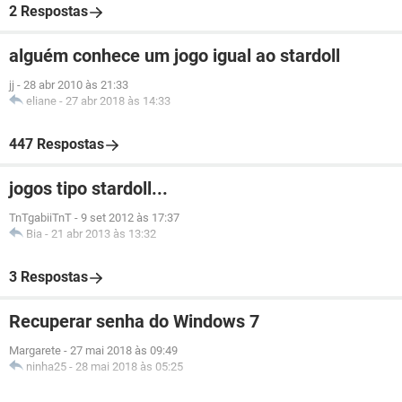
2 Respostas
alguém conhece um jogo igual ao stardoll
jj
-
28 abr 2010 às 21:33
eliane
-
27 abr 2018 às 14:33
447 Respostas
jogos tipo stardoll...
TnTgabiiTnT
-
9 set 2012 às 17:37
Bia
-
21 abr 2013 às 13:32
3 Respostas
Recuperar senha do Windows 7
Margarete
-
27 mai 2018 às 09:49
ninha25
-
28 mai 2018 às 05:25