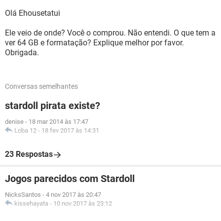
Olá Ehousetatui
Ele veio de onde? Você o comprou. Não entendi. O que tem a
ver 64 GB e formatação? Explique melhor por favor.
Obrigada.
Conversas semelhantes
stardoll pirata existe?
denise
-
18 mar 2014 às 17:47
Loba 12
-
18 fev 2017 às 14:31
23 Respostas
Jogos parecidos com Stardoll
NicksSantos
-
4 nov 2017 às 20:47
kissehayata
-
10 nov 2017 às 23:12