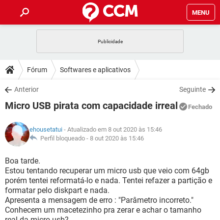
MENU
INÍCIO
JOGOS
WHATSAPP
DICAS
Fórum
Softwares e aplicativos
CELULAR
FACEBOOK
JOGOS
WHATSAPP
DOWNLOADS
Anterior
Seguinte
OUTLOOK
EXCEL
CELULAR
FACEBOOK
Micro USB pirata com capacidade irreal
INSTAGRAM
JOGOS
GMAIL
WHATSAPP
Fechado
FÓRUM
OUTLOOK
EXCEL
GUIA DE COMPRAS
CELULAR
FACEBOOK
ehousetatui
- Atualizado em 8 out 2020 às 15:46
INSTAGRAM
JOGOS
GMAIL
WHATSAPP
GLOSSÁRIO
Perfil bloqueado -
8 out 2020 às 15:46
OUTLOOK
EXCEL
GUIA DE COMPRAS
CELULAR
FACEBOOK
INSTAGRAM
JOGOS
GMAIL
WHATSAPP
Boa tarde.
OUTLOOK
EXCEL
Estou tentando recuperar um micro usb que veio com 64gb
GUIA DE COMPRAS
CELULAR
FACEBOOK
porém tentei reformatá-lo e nada. Tentei refazer a partição e
INSTAGRAM
GMAIL
formatar pelo diskpart e nada.
OUTLOOK
EXCEL
GUIA DE COMPRAS
Apresenta a mensagem de erro : "Parâmetro incorreto."
INSTAGRAM
GMAIL
Conhecem um macetezinho pra zerar e achar o tamanho
real da micro usb?