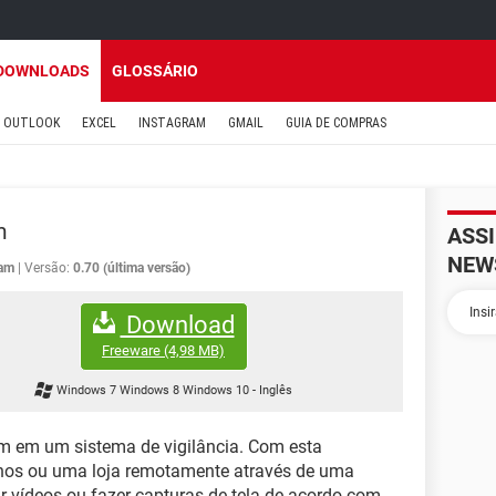
DOWNLOADS
GLOSSÁRIO
OUTLOOK
EXCEL
INSTAGRAM
GMAIL
GUIA DE COMPRAS
m
ASS
NEW
am
Versão:
0.70 (última versão)
Download
Freeware
(4,98 MB)
Windows 7 Windows 8 Windows 10
-
Inglês
 em um sistema de vigilância. Com esta
ilhos ou uma loja remotamente através de uma
r vídeos ou fazer capturas de tela de acordo com