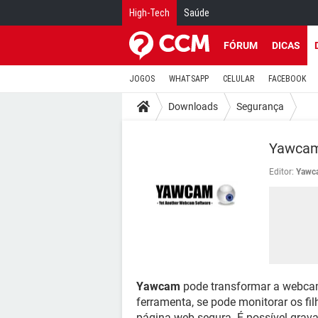
High-Tech
Saúde
FÓRUM
DICAS
JOGOS
WHATSAPP
CELULAR
FACEBOOK
Downloads
Segurança
Yawca
Editor:
Yawc
Yawcam
pode transformar a webcam
ferramenta, se pode monitorar os f
página web segura. É possível grava