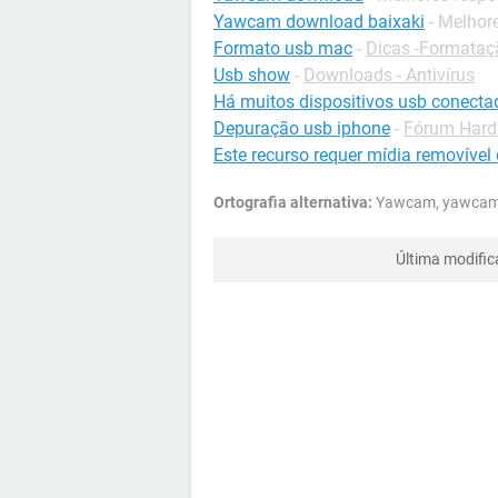
Yawcam download baixaki
- Melhor
Formato usb mac
-
Dicas -Formataç
Usb show
-
Downloads - Antivírus
Há muitos dispositivos usb conecta
Depuração usb iphone
-
Fórum Hard
Este recurso requer mídia removíve
Ortografia alternativa:
Yawcam, yawcam_i
Última modifi