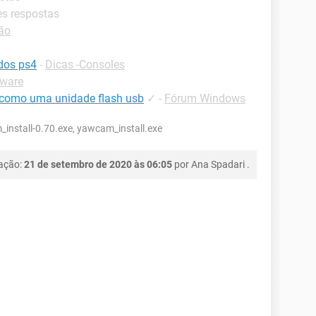
es respostas
ão
dos ps4
-
Dicas -Consoles
ware
l como uma unidade flash usb
✓
-
Fórum Windows
nstall-0.70.exe, yawcam_install.exe
cação:
21 de setembro de 2020 às 06:05
por
Ana Spadari
.