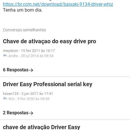
https://br.ccm.net/download/baixaki-9134-driver-whiz
Tenha um bom dia.
Conversas semelhantes
Chave de ativaçao do easy drive pro
meydson
-
15 fev 2011 às 16:17
Andre
-
28 jul 2014 às 08:34
6 Respostas
Driver Easy Professional serial key
luizan125
-
2 jun 2017 às 17:41
Wiz
-
5 fev 2020 às 09:38
2 Respostas
chave de ativação Driver Easy