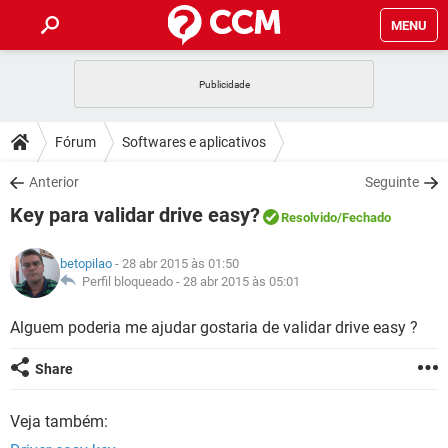
MENU
INÍCIO
JOGOS
WHATSAPP
DICAS
Fórum
Softwares e aplicativos
CELULAR
FACEBOOK
JOGOS
WHATSAPP
DOWNLOADS
Anterior
Seguinte
OUTLOOK
EXCEL
CELULAR
FACEBOOK
Key para validar drive easy?
INSTAGRAM
JOGOS
GMAIL
WHATSAPP
Resolvido
/Fechado
FÓRUM
OUTLOOK
EXCEL
GUIA DE COMPRAS
CELULAR
FACEBOOK
betopilao
- 28 abr 2015 às 01:50
INSTAGRAM
JOGOS
GMAIL
WHATSAPP
GLOSSÁRIO
Perfil bloqueado -
28 abr 2015 às 05:01
OUTLOOK
EXCEL
GUIA DE COMPRAS
CELULAR
FACEBOOK
INSTAGRAM
JOGOS
GMAIL
WHATSAPP
Alguem poderia me ajudar gostaria de validar drive easy ?
OUTLOOK
EXCEL
GUIA DE COMPRAS
CELULAR
FACEBOOK
Share
INSTAGRAM
GMAIL
OUTLOOK
EXCEL
GUIA DE COMPRAS
Veja também:
INSTAGRAM
GMAIL