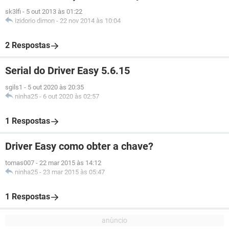
sk3lfi
-
5 out 2013 às 01:22
izidorio dimon
-
22 nov 2014 às 10:04
2 Respostas
Serial do Driver Easy 5.6.15
sgils1
-
5 out 2020 às 20:35
ninha25
-
6 out 2020 às 02:57
1 Respostas
Driver Easy como obter a chave?
tomas007
-
22 mar 2015 às 14:12
ninha25
-
23 mar 2015 às 05:47
1 Respostas