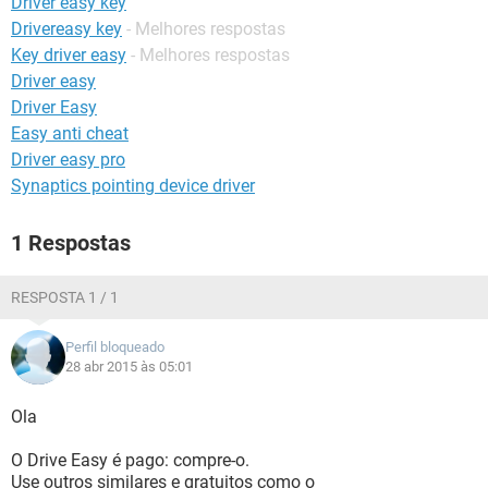
Driver easy key
GUIA DE COMPRAS
Drivereasy key
- Melhores respostas
Key driver easy
- Melhores respostas
Driver easy
Driver Easy
Easy anti cheat
Driver easy pro
Synaptics pointing device driver
1 Respostas
RESPOSTA 1 / 1
Perfil bloqueado
28 abr 2015 às 05:01
Ola
O Drive Easy é pago: compre-o.
Use outros similares e gratuitos como o