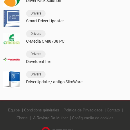
DriverPack Solution
Drivers
Smart Driver Updater
Drivers
C-Media CMI8738 PCI
Drivers
DriveIdentifier
Drivers
DriverUpdate / antigo SlimWare
Equipe
Conditions générales
Política de Privacidade
Contato
Charte
A Revista Da Mulher
Configuração de cookies