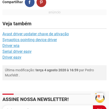
Compartilhar
Veja também
Avast driver updater chave de ativação
Synaptics pointing device driver
Driver wia
Serial driver easy
Driver easy
Última modificação:
terça 4 agosto 2020 à 16:59
par
Pedro
Muxfeldt
.
ASSINE NOSSA NEWSLETTER!