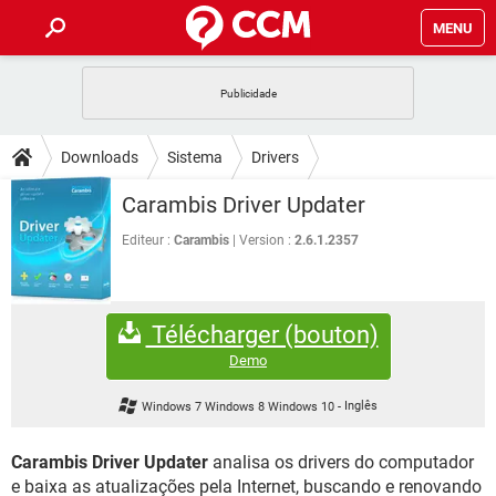
MENU
INÍCIO
JOGOS
WHATSAPP
DICAS
Downloads
Sistema
Drivers
CELULAR
FACEBOOK
JOGOS
WHATSAPP
DOWNLOADS
Carambis Driver Updater
OUTLOOK
EXCEL
CELULAR
FACEBOOK
INSTAGRAM
JOGOS
GMAIL
WHATSAPP
Editeur :
Carambis
Version :
2.6.1.2357
FÓRUM
OUTLOOK
EXCEL
GUIA DE COMPRAS
CELULAR
FACEBOOK
INSTAGRAM
JOGOS
GMAIL
WHATSAPP
GLOSSÁRIO
OUTLOOK
EXCEL
Télécharger (bouton)
GUIA DE COMPRAS
CELULAR
FACEBOOK
INSTAGRAM
JOGOS
GMAIL
WHATSAPP
Demo
OUTLOOK
EXCEL
GUIA DE COMPRAS
CELULAR
FACEBOOK
Windows 7 Windows 8 Windows 10
-
Inglês
INSTAGRAM
GMAIL
OUTLOOK
EXCEL
GUIA DE COMPRAS
Carambis Driver Updater
analisa os drivers do computador
INSTAGRAM
GMAIL
e baixa as atualizações pela Internet, buscando e renovando