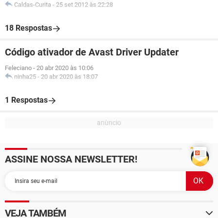
Caldas-Curita
-
25 set 2012 às 22:28
18 Respostas
Código ativador de Avast Driver Updater
Feleciano
-
20 abr 2020 às 10:06
ninha25
-
20 abr 2020 às 18:07
1 Respostas
ASSINE NOSSA NEWSLETTER!
VEJA TAMBÉM