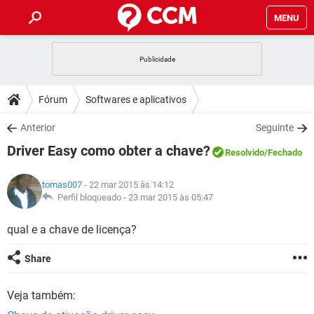
MENU
INÍCIO
JOGOS
WHATSAPP
DICAS
Fórum
Softwares e aplicativos
CELULAR
FACEBOOK
JOGOS
WHATSAPP
DOWNLOADS
Anterior
Seguinte
OUTLOOK
EXCEL
CELULAR
FACEBOOK
Driver Easy como obter a chave?
INSTAGRAM
JOGOS
GMAIL
WHATSAPP
Resolvido
/Fechado
FÓRUM
OUTLOOK
EXCEL
GUIA DE COMPRAS
CELULAR
FACEBOOK
tomas007
- 22 mar 2015 às 14:12
INSTAGRAM
JOGOS
GMAIL
WHATSAPP
GLOSSÁRIO
Perfil bloqueado -
23 mar 2015 às 05:47
OUTLOOK
EXCEL
GUIA DE COMPRAS
CELULAR
FACEBOOK
INSTAGRAM
JOGOS
GMAIL
WHATSAPP
qual e a chave de licença?
OUTLOOK
EXCEL
GUIA DE COMPRAS
CELULAR
FACEBOOK
Share
INSTAGRAM
GMAIL
OUTLOOK
EXCEL
GUIA DE COMPRAS
Veja também:
INSTAGRAM
GMAIL