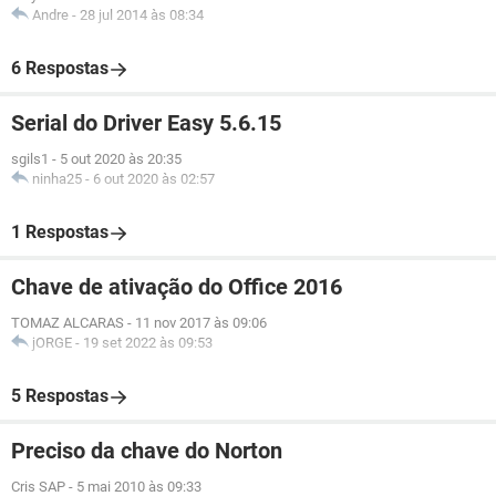
Andre
-
28 jul 2014 às 08:34
6 Respostas
Serial do Driver Easy 5.6.15
sgils1
-
5 out 2020 às 20:35
ninha25
-
6 out 2020 às 02:57
1 Respostas
Chave de ativação do Office 2016
TOMAZ ALCARAS
-
11 nov 2017 às 09:06
jORGE
-
19 set 2022 às 09:53
5 Respostas
Preciso da chave do Norton
Cris SAP
-
5 mai 2010 às 09:33