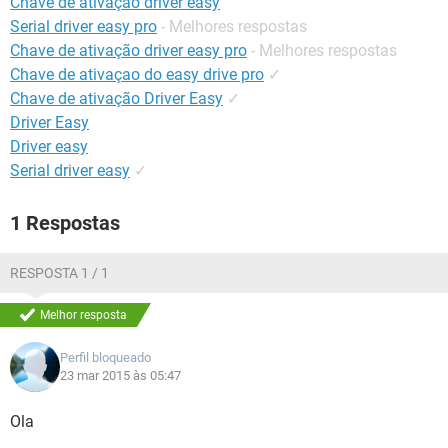
Chave de ativação driver easy
GUIA DE COMPRAS
Serial driver easy pro
- Melhores respostas
Chave de ativação driver easy pro
- Melhores respostas
Chave de ativaçao do easy drive pro
✓
Chave de ativação Driver Easy
✓
Driver Easy
Driver easy
Serial driver easy
✓
1 Respostas
RESPOSTA 1 / 1
Melhor resposta
Perfil bloqueado
23 mar 2015 às 05:47
Ola