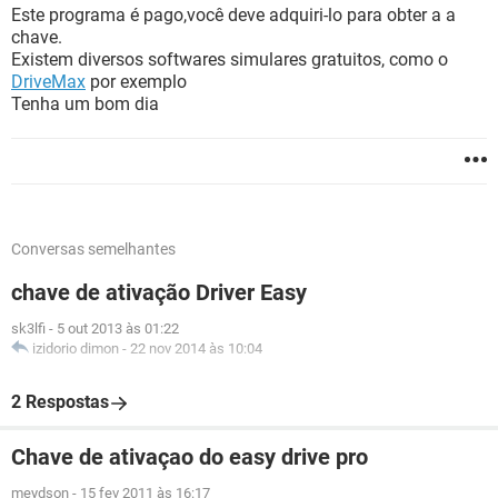
Este programa é pago,você deve adquiri-lo para obter a a
chave.
Existem diversos softwares simulares gratuitos, como o
DriveMax
por exemplo
Tenha um bom dia
Conversas semelhantes
chave de ativação Driver Easy
sk3lfi
-
5 out 2013 às 01:22
izidorio dimon
-
22 nov 2014 às 10:04
2 Respostas
Chave de ativaçao do easy drive pro
meydson
-
15 fev 2011 às 16:17