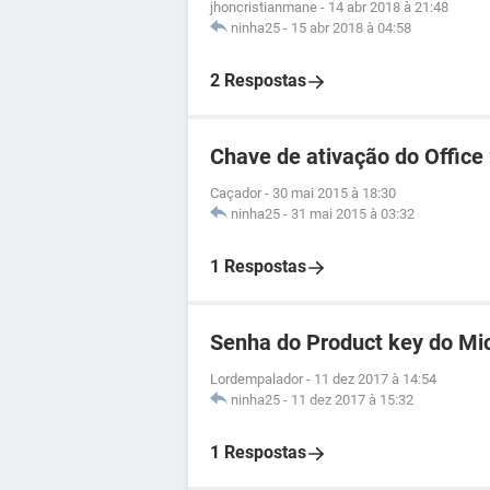
jhoncristianmane
-
14 abr 2018 à 21:48
ninha25
-
15 abr 2018 à 04:58
2 Respostas
Chave de ativação do Office
Caçador
-
30 mai 2015 à 18:30
ninha25
-
31 mai 2015 à 03:32
1 Respostas
Senha do Product key do Mic
Lordempalador
-
11 dez 2017 à 14:54
ninha25
-
11 dez 2017 à 15:32
1 Respostas