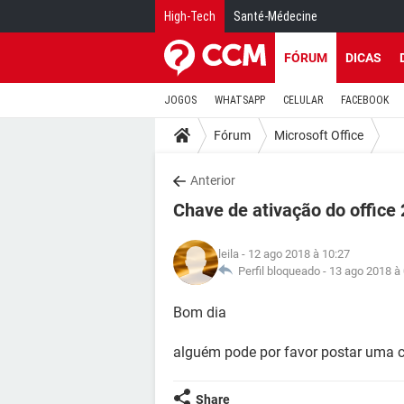
High-Tech
Santé-Médecine
FÓRUM
DICAS
JOGOS
WHATSAPP
CELULAR
FACEBOOK
Fórum
Microsoft Office
Anterior
Chave de ativação do office
leila
- 12 ago 2018 à 10:27
Perfil bloqueado -
13 ago 2018 à
Bom dia
alguém pode por favor postar uma c
Share