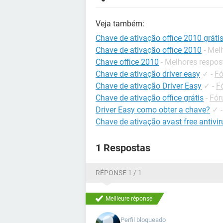
Veja também:
Chave de ativação office 2010 gráti
Chave de ativação office 2010
- Mel
Chave office 2010
- Melhores respos
Chave de ativação driver easy
✓
-
Fó
Chave de ativação Driver Easy
✓
-
F
Chave de ativação office grátis
-
Fór
Driver Easy como obter a chave?
✓
Chave de ativação avast free antivir
1 Respostas
RÉPONSE 1 / 1
Meilleure réponse
Perfil bloqueado