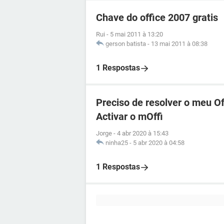
Chave do office 2007 gratis
Rui
-
5 mai 2011 à 13:20
gerson batista
-
13 mai 2011 à 08:38
1 Respostas
Preciso de resolver o meu Of
Activar o mOffi
Jorge
-
4 abr 2020 à 15:43
ninha25
-
5 abr 2020 à 04:58
1 Respostas