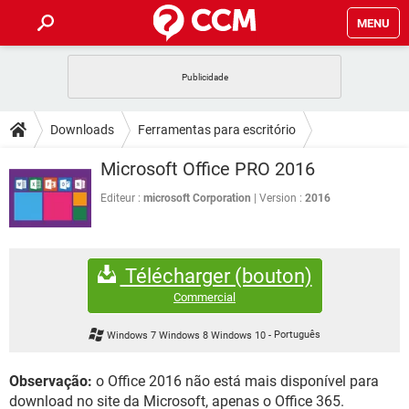
MENU
INÍCIO
JOGOS
WHATSAPP
DICAS
Downloads
Ferramentas para escritório
CELULAR
FACEBOOK
JOGOS
WHATSAPP
DOWNLOADS
Microsoft Office PRO 2016
OUTLOOK
EXCEL
CELULAR
FACEBOOK
INSTAGRAM
JOGOS
GMAIL
WHATSAPP
Editeur :
microsoft Corporation
Version :
2016
FÓRUM
OUTLOOK
EXCEL
GUIA DE COMPRAS
CELULAR
FACEBOOK
INSTAGRAM
JOGOS
GMAIL
WHATSAPP
GLOSSÁRIO
OUTLOOK
EXCEL
Télécharger (bouton)
GUIA DE COMPRAS
CELULAR
FACEBOOK
INSTAGRAM
JOGOS
GMAIL
WHATSAPP
Commercial
OUTLOOK
EXCEL
GUIA DE COMPRAS
CELULAR
FACEBOOK
Windows 7 Windows 8 Windows 10
-
Português
INSTAGRAM
GMAIL
OUTLOOK
EXCEL
GUIA DE COMPRAS
Observação:
o Office 2016 não está mais disponível para
INSTAGRAM
GMAIL
download no site da Microsoft, apenas o Office 365.