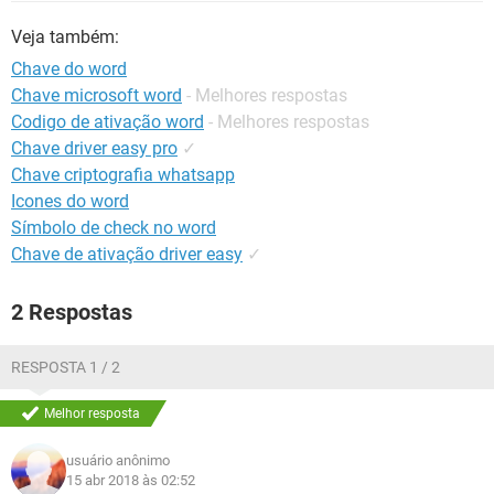
GUIA DE COMPRAS
Veja também:
Chave do word
Chave microsoft word
- Melhores respostas
Codigo de ativação word
- Melhores respostas
Chave driver easy pro
✓
Chave criptografia whatsapp
Icones do word
Símbolo de check no word
Chave de ativação driver easy
✓
2 Respostas
RESPOSTA 1 / 2
Melhor resposta
usuário anônimo
15 abr 2018 às 02:52