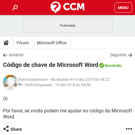
MENU
INÍCIO
JOGOS
WHATSAPP
DICAS
Fórum
Microsoft Office
CELULAR
FACEBOOK
JOGOS
WHATSAPP
DOWNLOADS
Anterior
Seguinte
OUTLOOK
EXCEL
CELULAR
FACEBOOK
Código de chave de Microsoft Word
INSTAGRAM
JOGOS
GMAIL
WHATSAPP
Resolvido
FÓRUM
OUTLOOK
EXCEL
GUIA DE COMPRAS
CELULAR
FACEBOOK
jhoncristianmane
- Atualizado em 3 dez 2018 às 08:22
INSTAGRAM
JOGOS
GMAIL
WHATSAPP
GLOSSÁRIO
Perfil bloqueado -
15 abr 2018 às 04:58
OUTLOOK
EXCEL
GUIA DE COMPRAS
CELULAR
FACEBOOK
INSTAGRAM
JOGOS
GMAIL
WHATSAPP
Oi
OUTLOOK
EXCEL
GUIA DE COMPRAS
CELULAR
FACEBOOK
Por favor, se vocês podem me ajudar no código do Microsoft
INSTAGRAM
GMAIL
Word.
OUTLOOK
EXCEL
GUIA DE COMPRAS
INSTAGRAM
GMAIL
Share