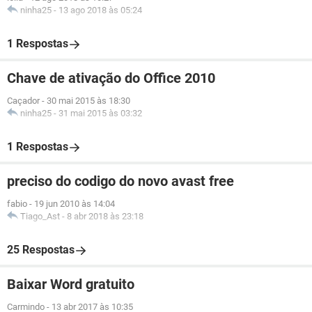
ninha25
-
13 ago 2018 às 05:24
1 Respostas
Chave de ativação do Office 2010
Caçador
-
30 mai 2015 às 18:30
ninha25
-
31 mai 2015 às 03:32
1 Respostas
preciso do codigo do novo avast free
fabio
-
19 jun 2010 às 14:04
Tiago_Ast
-
8 abr 2018 às 23:18
25 Respostas
Baixar Word gratuito
Carmindo
-
13 abr 2017 às 10:35