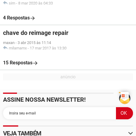
sim
-
8 mar 2020 às 04:33
4 Respostas
chave do reimage repair
maxan
-
3 abr 2015 às 11:14
milamamx
-
17 mar 2017 às 13:30
15 Respostas
ASSINE NOSSA NEWSLETTER!
VEJA TAMBÉM