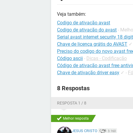
Veja também:
Codigo de ativação avast
Codigo de ativação do avast
- Melh
Serial avast internet security 18 digi
Chave de licença grátis do AVAST
✓
Preciso do codigo do novo avast fre
Código ascii
-
Dicas - Codificação
Código de ativação avast free antivi
Chave de ativação driver easy
✓
-
Fó
8 Respostas
RESPOSTA 1 / 8
Melhor resposta
JESUS CRISTO
3.160