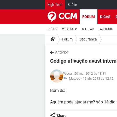
High-Tech
Saúde
FÓRUM
DICAS
JOGOS
WHATSAPP
CELULAR
FACEBOOK
Fórum
Segurança
Anterior
Código ativação avast intern
Weca
- 20 mar 2012 às 18:31
Matoso -
19 abr 2013 às 12:12
Bom dia,
Aguém pode ajudar-me? são 18 digi
Share