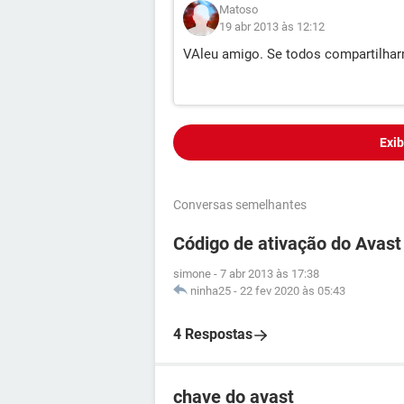
Matoso
19 abr 2013 às 12:12
VAleu amigo. Se todos compartilh
Exib
Conversas semelhantes
Código de ativação do Avast 
simone
-
7 abr 2013 às 17:38
ninha25
-
22 fev 2020 às 05:43
4 Respostas
chave do avast