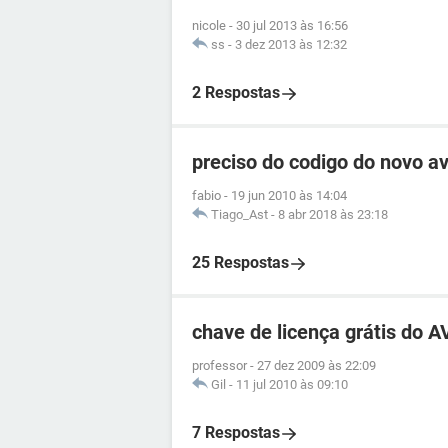
nicole
-
30 jul 2013 às 16:56
ss
-
3 dez 2013 às 12:32
2 Respostas
preciso do codigo do novo av
fabio
-
19 jun 2010 às 14:04
Tiago_Ast
-
8 abr 2018 às 23:18
25 Respostas
chave de licença grátis do 
professor
-
27 dez 2009 às 22:09
Gil
-
11 jul 2010 às 09:10
7 Respostas