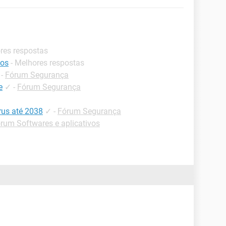
ores respostas
tos
- Melhores respostas
-
Fórum Segurança
e
✓
-
Fórum Segurança
rus até 2038
✓
-
Fórum Segurança
rum Softwares e aplicativos