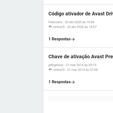
Código ativador de Avast Dr
Feleciano
-
20 abr 2020 às 10:06
ninha25
-
20 abr 2020 às 18:07
1 Respostas
Chave de ativação Avast Pr
pithgelson
-
31 mar 2014 às 05:15
ninha25
-
31 mar 2014 às 07:08
1 Respostas