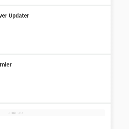
iver Updater
emier